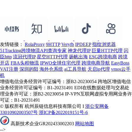
友情链接：
RolaProxy
9HTTP
Veryfb
IPDEEP
指纹浏览器
51Tracking跨境物流API查询专家
神龙代理IP
巨量HTTP代理
闪
臣http
流冠代理IP
星空HTTP代理
扬帆出海
ESG跨境电商
跨境
开店
FBA头程物流
IPWO全球住宅代理
跨境电商导航
EasyBoss
VAT注册
深圳的阳
海外仓系统
ai工具导航
天启ip代理
vmos云手
机
增值电信业务经营许可证编号：浙B2-20230054 跨地区增值电信
业务经营许可证编号：B1-20231491 EDI在线数据处理与交易处
理业务许可证：浙B2-20230054 IP-VPN互联网虚拟专用网业务许
可证：B1-20231491
© 版权所有 杭州辰链信息科技有限公司 I
浙公安网备
33010902003507号
浙ICP备2022019151号-6
高新技术企业GR202433002203
网站地图
-->