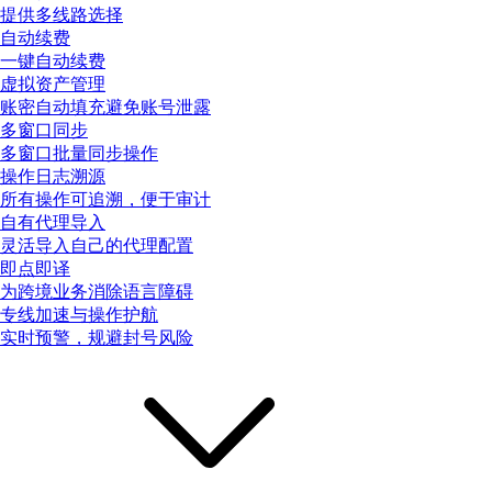
提供多线路选择
自动续费
一键自动续费
虚拟资产管理
账密自动填充避免账号泄露
多窗口同步
多窗口批量同步操作
操作日志溯源
所有操作可追溯，便于审计
自有代理导入
灵活导入自己的代理配置
即点即译
为跨境业务消除语言障碍
专线加速与操作护航
实时预警，规避封号风险