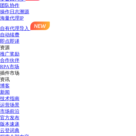
团队协作
操作日志溯源
海量代理IP
自有代理导入
自动续费
即点即译
资源
推广奖励
合作伙伴
RPA市场
插件市场
资讯
博客
新闻
技术指南
运营场景
市场前沿
官方发布
版本速递
云登词典