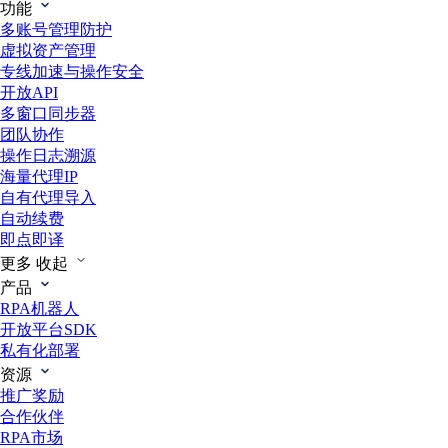
功能
多账号管理防护
虚拟资产管理
专线加速与操作安全
开放API
多窗口同步器
团队协作
操作日志溯源
海量代理IP
自有代理导入
自动续费
即点即译
更多
收起
产品
RPA机器人
开放平台SDK
私有化部署
资源
推广奖励
合作伙伴
RPA市场