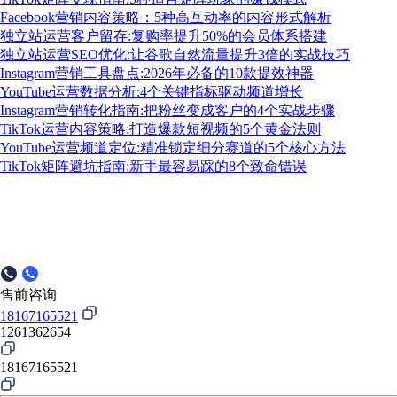
Facebook营销内容策略：5种高互动率的内容形式解析
独立站运营客户留存:复购率提升50%的会员体系搭建
独立站运营SEO优化:让谷歌自然流量提升3倍的实战技巧
Instagram营销工具盘点:2026年必备的10款提效神器
YouTube运营数据分析:4个关键指标驱动频道增长
Instagram营销转化指南:把粉丝变成客户的4个实战步骤
TikTok运营内容策略:打造爆款短视频的5个黄金法则
YouTube运营频道定位:精准锁定细分赛道的5个核心方法
TikTok矩阵避坑指南:新手最容易踩的8个致命错误
售前咨询
18167165521
1261362654
18167165521