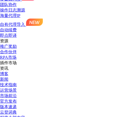
团队协作
操作日志溯源
海量代理IP
自有代理导入
自动续费
即点即译
资源
推广奖励
合作伙伴
RPA市场
插件市场
资讯
博客
新闻
技术指南
运营场景
市场前沿
官方发布
版本速递
云登词典