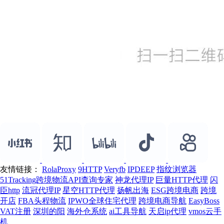
友情链接：
RolaProxy
9HTTP
Veryfb
IPDEEP
指纹浏览器
51Tracking跨境物流API查询专家
神龙代理IP
巨量HTTP代理
闪
臣http
流冠代理IP
星空HTTP代理
扬帆出海
ESG跨境电商
跨境
开店
FBA头程物流
IPWO全球住宅代理
跨境电商导航
EasyBoss
VAT注册
深圳的阳
海外仓系统
ai工具导航
天启ip代理
vmos云手
机