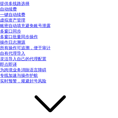
提供多线路选择
自动续费
一键自动续费
虚拟资产管理
账密自动填充避免账号泄露
多窗口同步
多窗口批量同步操作
操作日志溯源
所有操作可追溯，便于审计
自有代理导入
灵活导入自己的代理配置
即点即译
为跨境业务消除语言障碍
专线加速与操作护航
实时预警，规避封号风险