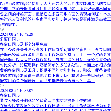
以作为多窗同步器使用，因为它强大的云同步功能和灵活的窗口
管理。它的云服务可以让用户轻松同步书签、历史记录和不同设
备之间的标签页面，但是它在多窗同步方面的表现如何呢？本文
将讨论云登浏览器的多窗同步功能，并评估它是否能满足高效工
作的需要。
2024-08-24 10:49:29
多窗口同步
多窗口同步器哪个好用免费
在当今多任务处理和高效工作日益受到重视的背景下，多窗口同
步器已经成为许多用户提高工作效率的有力助手。一个好的多窗
同步器可以大大简化操作流程，节省宝贵的时间，无论是复杂的
对比分析、跨应用操作还是简单的多任务处理。市面上有很多免
费的多窗同步器工具，提供不同的功能和特点。那么，哪些免费
的多窗同步器值得一试呢？接下来，我们将讨论一些口碑好、功
能实用的免费同步器，帮助您选择最适合自己的工具。
2024-08-24 10:37:07
多窗口同步
通过云登多开浏览器的多窗口同步功能提高工作效率
在当今快速发展的数字化工作环境中，提高工作效率已成为许多
专业人士和企业的关键需求。随着多任务处理和多屏幕工作的普