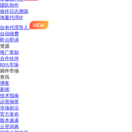
团队协作
操作日志溯源
海量代理IP
自有代理导入
自动续费
即点即译
资源
推广奖励
合作伙伴
RPA市场
插件市场
资讯
博客
新闻
技术指南
运营场景
市场前沿
官方发布
版本速递
云登词典