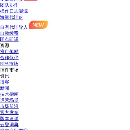
团队协作
操作日志溯源
海量代理IP
自有代理导入
自动续费
即点即译
资源
推广奖励
合作伙伴
RPA市场
插件市场
资讯
博客
新闻
技术指南
运营场景
市场前沿
官方发布
版本速递
云登词典