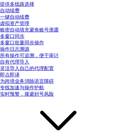
提供多线路选择
自动续费
一键自动续费
虚拟资产管理
账密自动填充避免账号泄露
多窗口同步
多窗口批量同步操作
操作日志溯源
所有操作可追溯，便于审计
自有代理导入
灵活导入自己的代理配置
即点即译
为跨境业务消除语言障碍
专线加速与操作护航
实时预警，规避封号风险