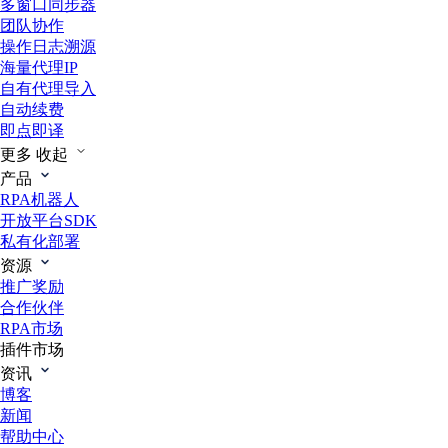
多窗口同步器
团队协作
操作日志溯源
海量代理IP
自有代理导入
自动续费
即点即译
更多
收起
产品
RPA机器人
开放平台SDK
私有化部署
资源
推广奖励
合作伙伴
RPA市场
插件市场
资讯
博客
新闻
帮助中心