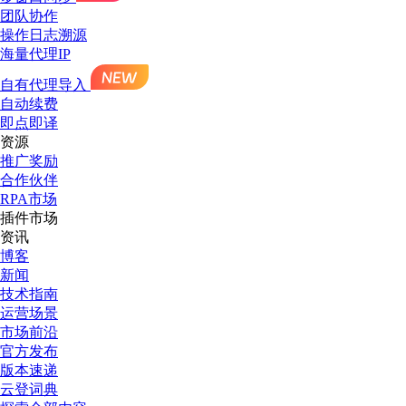
团队协作
操作日志溯源
海量代理IP
自有代理导入
自动续费
即点即译
资源
推广奖励
合作伙伴
RPA市场
插件市场
资讯
博客
新闻
技术指南
运营场景
市场前沿
官方发布
版本速递
云登词典