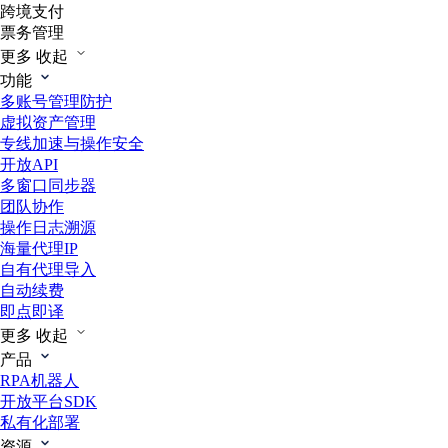
跨境支付
票务管理
更多
收起
功能
多账号管理防护
虚拟资产管理
专线加速与操作安全
开放API
多窗口同步器
团队协作
操作日志溯源
海量代理IP
自有代理导入
自动续费
即点即译
更多
收起
产品
RPA机器人
开放平台SDK
私有化部署
资源