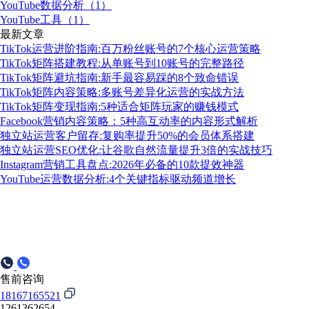
YouTube数据分析（1）
YouTube工具（1）
最新文章
TikTok运营进阶指南:百万粉丝账号的7个核心运营策略
TikTok矩阵搭建教程:从单账号到10账号的完整路径
TikTok矩阵避坑指南:新手最容易踩的8个致命错误
TikTok矩阵内容策略:多账号差异化运营的实战方法
TikTok矩阵变现指南:5种适合矩阵玩家的赚钱模式
Facebook营销内容策略：5种高互动率的内容形式解析
独立站运营客户留存:复购率提升50%的会员体系搭建
独立站运营SEO优化:让谷歌自然流量提升3倍的实战技巧
Instagram营销工具盘点:2026年必备的10款提效神器
YouTube运营数据分析:4个关键指标驱动频道增长
售前咨询
18167165521
1261362654