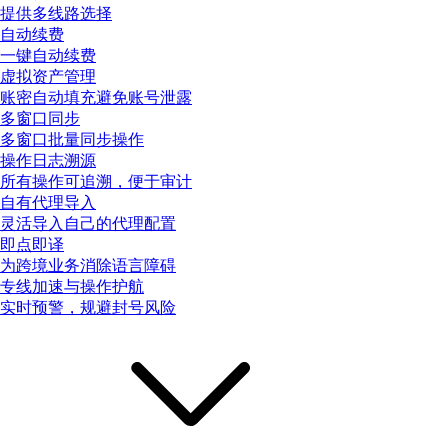
提供多线路选择
自动续费
一键自动续费
虚拟资产管理
账密自动填充避免账号泄露
多窗口同步
多窗口批量同步操作
操作日志溯源
所有操作可追溯，便于审计
自有代理导入
灵活导入自己的代理配置
即点即译
为跨境业务消除语言障碍
专线加速与操作护航
实时预警，规避封号风险