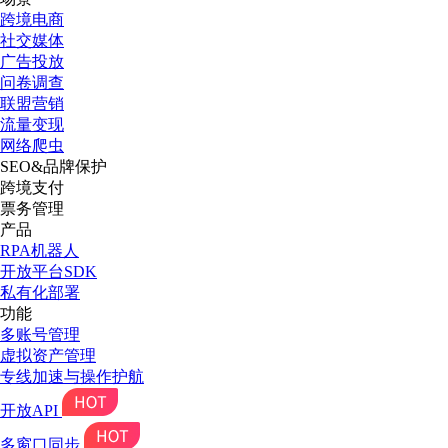
跨境电商
社交媒体
广告投放
问卷调查
联盟营销
流量变现
网络爬虫
SEO&品牌保护
跨境支付
票务管理
产品
RPA机器人
开放平台SDK
私有化部署
功能
多账号管理
虚拟资产管理
专线加速与操作护航
开放API
多窗口同步