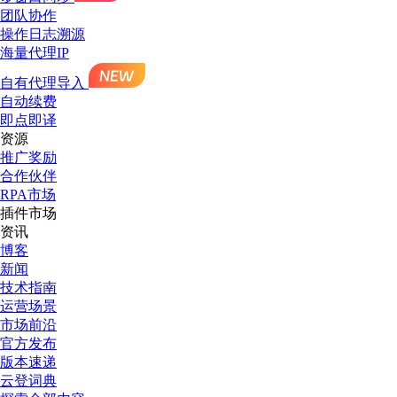
团队协作
操作日志溯源
海量代理IP
自有代理导入
自动续费
即点即译
资源
推广奖励
合作伙伴
RPA市场
插件市场
资讯
博客
新闻
技术指南
运营场景
市场前沿
官方发布
版本速递
云登词典