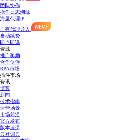
团队协作
操作日志溯源
海量代理IP
自有代理导入
自动续费
即点即译
资源
推广奖励
合作伙伴
RPA市场
插件市场
资讯
博客
新闻
技术指南
运营场景
市场前沿
官方发布
版本速递
云登词典