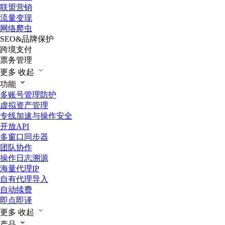
联盟营销
流量变现
网络爬虫
SEO&品牌保护
跨境支付
票务管理
更多
收起
功能
多账号管理防护
虚拟资产管理
专线加速与操作安全
开放API
多窗口同步器
团队协作
操作日志溯源
海量代理IP
自有代理导入
自动续费
即点即译
更多
收起
产品