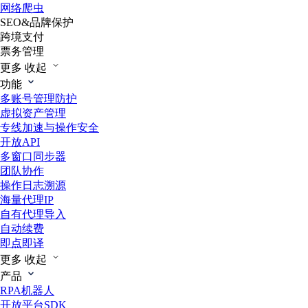
网络爬虫
SEO&品牌保护
跨境支付
票务管理
更多
收起
功能
多账号管理防护
虚拟资产管理
专线加速与操作安全
开放API
多窗口同步器
团队协作
操作日志溯源
海量代理IP
自有代理导入
自动续费
即点即译
更多
收起
产品
RPA机器人
开放平台SDK