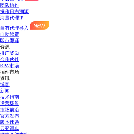
团队协作
操作日志溯源
海量代理IP
自有代理导入
自动续费
即点即译
资源
推广奖励
合作伙伴
RPA市场
插件市场
资讯
博客
新闻
技术指南
运营场景
市场前沿
官方发布
版本速递
云登词典