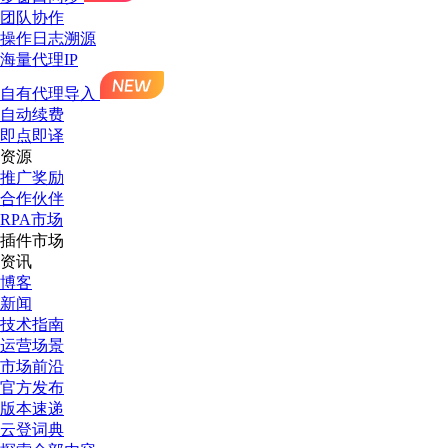
团队协作
操作日志溯源
海量代理IP
自有代理导入
自动续费
即点即译
资源
推广奖励
合作伙伴
RPA市场
插件市场
资讯
博客
新闻
技术指南
运营场景
市场前沿
官方发布
版本速递
云登词典