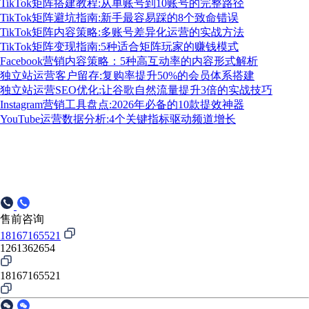
TikTok矩阵搭建教程:从单账号到10账号的完整路径
TikTok矩阵避坑指南:新手最容易踩的8个致命错误
TikTok矩阵内容策略:多账号差异化运营的实战方法
TikTok矩阵变现指南:5种适合矩阵玩家的赚钱模式
Facebook营销内容策略：5种高互动率的内容形式解析
独立站运营客户留存:复购率提升50%的会员体系搭建
独立站运营SEO优化:让谷歌自然流量提升3倍的实战技巧
Instagram营销工具盘点:2026年必备的10款提效神器
YouTube运营数据分析:4个关键指标驱动频道增长
售前咨询
18167165521
1261362654
18167165521