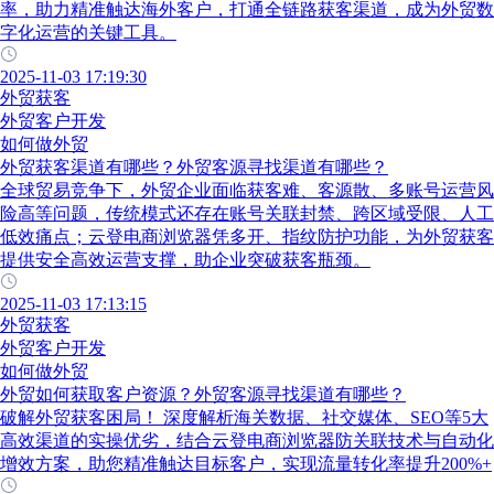
率，助力精准触达海外客户，打通全链路获客渠道，成为外贸数
字化运营的关键工具。
2025-11-03 17:19:30
外贸获客
外贸客户开发
如何做外贸
外贸获客渠道有哪些？外贸客源寻找渠道有哪些？
全球贸易竞争下，外贸企业面临获客难、客源散、多账号运营风
险高等问题，传统模式还存在账号关联封禁、跨区域受限、人工
低效痛点；云登电商浏览器凭多开、指纹防护功能，为外贸获客
提供安全高效运营支撑，助企业突破获客瓶颈。
2025-11-03 17:13:15
外贸获客
外贸客户开发
如何做外贸
外贸如何获取客户资源？外贸客源寻找渠道有哪些？
破解外贸获客困局！ 深度解析海关数据、社交媒体、SEO等5大
高效渠道的实操优劣，结合云登电商浏览器防关联技术与自动化
增效方案，助您精准触达目标客户，实现流量转化率提升200%+