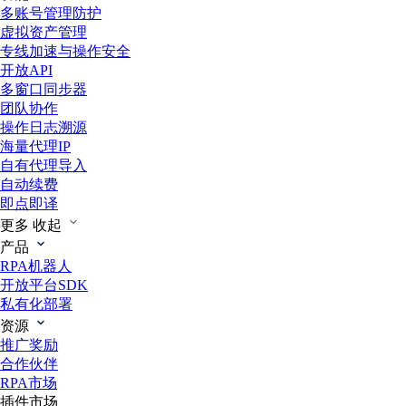
多账号管理防护
虚拟资产管理
专线加速与操作安全
开放API
多窗口同步器
团队协作
操作日志溯源
海量代理IP
自有代理导入
自动续费
即点即译
更多
收起
产品
RPA机器人
开放平台SDK
私有化部署
资源
推广奖励
合作伙伴
RPA市场
插件市场