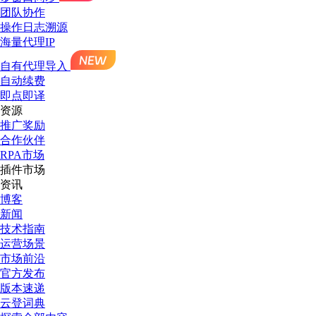
团队协作
操作日志溯源
海量代理IP
自有代理导入
自动续费
即点即译
资源
推广奖励
合作伙伴
RPA市场
插件市场
资讯
博客
新闻
技术指南
运营场景
市场前沿
官方发布
版本速递
云登词典