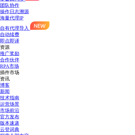
团队协作
操作日志溯源
海量代理IP
自有代理导入
自动续费
即点即译
资源
推广奖励
合作伙伴
RPA市场
插件市场
资讯
博客
新闻
技术指南
运营场景
市场前沿
官方发布
版本速递
云登词典