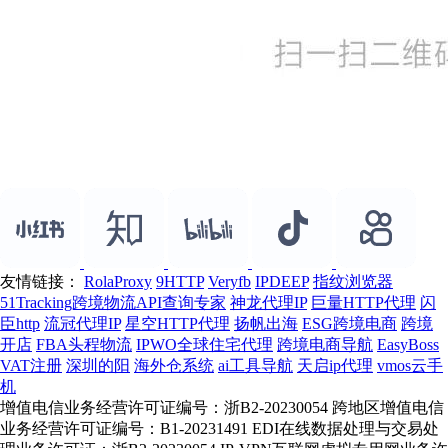
友情链接：
RolaProxy
9HTTP
Veryfb
IPDEEP
指纹浏览器
51Tracking跨境物流API查询专家
神龙代理IP
巨量HTTP代理
闪
臣http
流冠代理IP
星空HTTP代理
扬帆出海
ESG跨境电商
跨境
开店
FBA头程物流
IPWO全球住宅代理
跨境电商导航
EasyBoss
VAT注册
深圳的阳
海外仓系统
ai工具导航
天启ip代理
vmos云手
机
增值电信业务经营许可证编号：浙B2-20230054 跨地区增值电信
业务经营许可证编号：B1-20231491 EDI在线数据处理与交易处