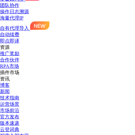
团队协作
操作日志溯源
海量代理IP
自有代理导入
自动续费
即点即译
资源
推广奖励
合作伙伴
RPA市场
插件市场
资讯
博客
新闻
技术指南
运营场景
市场前沿
官方发布
版本速递
云登词典