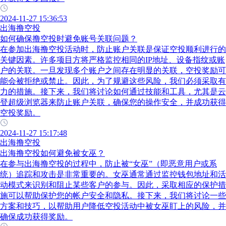
2024-11-27 15:36:53
出海撸空投
如何确保撸空投时避免账号关联问题？
在参加出海撸空投活动时，防止账户关联是保证空投顺利进行的
关键因素。许多项目方将严格监控相同的IP地址、设备指纹或账
户的关联。一旦发现多个账户之间存在明显的关联，空投奖励可
能会被拒绝或禁止。因此，为了规避这些风险，我们必须采取有
力的措施。接下来，我们将讨论如何通过技能和工具，尤其是云
登超级浏览器来防止账户关联，确保您的操作安全，并成功获得
空投奖励。
2024-11-27 15:17:48
出海撸空投
出海撸空投如何避免被女巫？
在参与出海撸空投的过程中，防止被“女巫”（即恶意用户或系
统）追踪和攻击是非常重要的。女巫通常通过监控钱包地址和活
动模式来识别和阻止某些客户的参与。因此，采取相应的保护措
施可以帮助保护您的帐户安全和隐私。接下来，我们将讨论一些
方案和技巧，以帮助用户降低空投活动中被女巫盯上的风险，并
确保成功获得奖励。