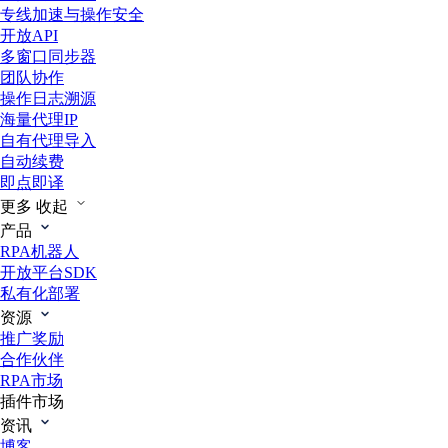
专线加速与操作安全
开放API
多窗口同步器
团队协作
操作日志溯源
海量代理IP
自有代理导入
自动续费
即点即译
更多
收起
产品
RPA机器人
开放平台SDK
私有化部署
资源
推广奖励
合作伙伴
RPA市场
插件市场
资讯
博客