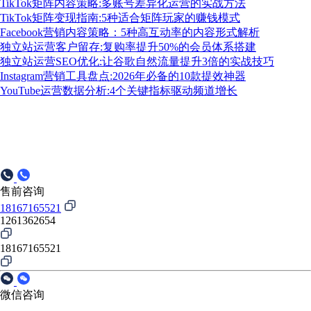
TikTok矩阵内容策略:多账号差异化运营的实战方法
TikTok矩阵变现指南:5种适合矩阵玩家的赚钱模式
Facebook营销内容策略：5种高互动率的内容形式解析
独立站运营客户留存:复购率提升50%的会员体系搭建
独立站运营SEO优化:让谷歌自然流量提升3倍的实战技巧
Instagram营销工具盘点:2026年必备的10款提效神器
YouTube运营数据分析:4个关键指标驱动频道增长
售前咨询
18167165521
1261362654
18167165521
微信咨询