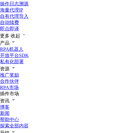
操作日志溯源
海量代理IP
自有代理导入
自动续费
即点即译
更多
收起
产品
RPA机器人
开放平台SDK
私有化部署
资源
推广奖励
合作伙伴
RPA市场
插件市场
资讯
博客
新闻
帮助中心
探索全部内容
辰链