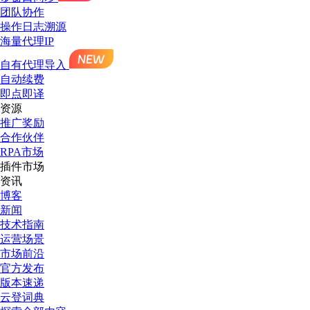
团队协作
操作日志溯源
海量代理IP
自有代理导入
自动续费
即点即译
资源
推广奖励
合作伙伴
RPA市场
插件市场
资讯
博客
新闻
技术指南
运营场景
市场前沿
官方发布
版本速递
云登词典