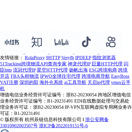
友情链接：
RolaProxy
9HTTP
Veryfb
IPDEEP
指纹浏览器
51Tracking跨境物流API查询专家
神龙代理IP
巨量HTTP代理
闪
臣http
流冠代理IP
星空HTTP代理
扬帆出海
ESG跨境电商
跨境
开店
FBA头程物流
IPWO全球住宅代理
跨境电商导航
EasyBoss
VAT注册
深圳的阳
海外仓系统
ai工具导航
天启ip代理
vmos云手
机
增值电信业务经营许可证编号：浙B2-20230054 跨地区增值电信
业务经营许可证编号：B1-20231491 EDI在线数据处理与交易处
理业务许可证：浙B2-20230054 IP-VPN互联网虚拟专用网业务许
可证：B1-20231491
© 版权所有 杭州辰链信息科技有限公司 I
浙公安网备
33010902003507号
浙ICP备2022019151号-6