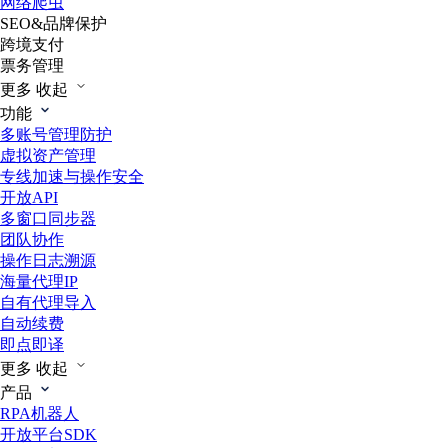
网络爬虫
SEO&品牌保护
跨境支付
票务管理
更多
收起
功能
多账号管理防护
虚拟资产管理
专线加速与操作安全
开放API
多窗口同步器
团队协作
操作日志溯源
海量代理IP
自有代理导入
自动续费
即点即译
更多
收起
产品
RPA机器人
开放平台SDK