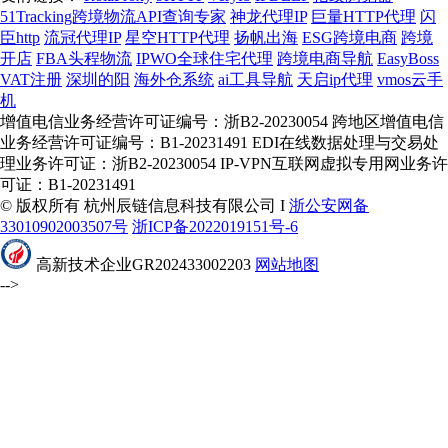
51Tracking跨境物流API查询专家
神龙代理IP
巨量HTTP代理
闪
臣http
流冠代理IP
星空HTTP代理
扬帆出海
ESG跨境电商
跨境
开店
FBA头程物流
IPWO全球住宅代理
跨境电商导航
EasyBoss
VAT注册
深圳的阳
海外仓系统
ai工具导航
天启ip代理
vmos云手
机
增值电信业务经营许可证编号：浙B2-20230054 跨地区增值电信
业务经营许可证编号：B1-20231491 EDI在线数据处理与交易处
理业务许可证：浙B2-20230054 IP-VPN互联网虚拟专用网业务许
可证：B1-20231491
© 版权所有 杭州辰链信息科技有限公司 I
浙公安网备
33010902003507号
浙ICP备2022019151号-6
高新技术企业GR202433002203
网站地图
-->