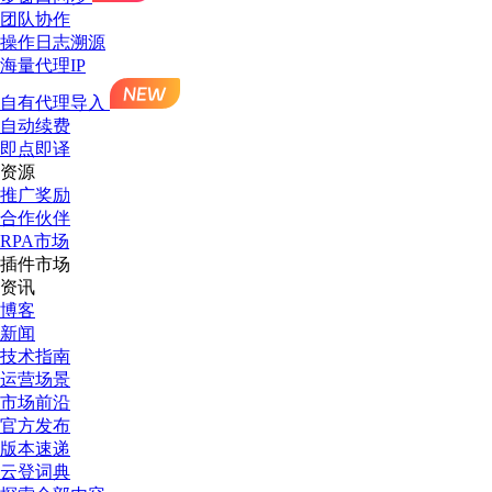
团队协作
操作日志溯源
海量代理IP
自有代理导入
自动续费
即点即译
资源
推广奖励
合作伙伴
RPA市场
插件市场
资讯
博客
新闻
技术指南
运营场景
市场前沿
官方发布
版本速递
云登词典