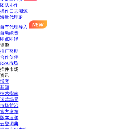
团队协作
操作日志溯源
海量代理IP
自有代理导入
自动续费
即点即译
资源
推广奖励
合作伙伴
RPA市场
插件市场
资讯
博客
新闻
技术指南
运营场景
市场前沿
官方发布
版本速递
云登词典