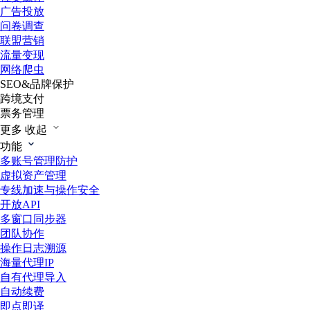
广告投放
问卷调查
联盟营销
流量变现
网络爬虫
SEO&品牌保护
跨境支付
票务管理
更多
收起
功能
多账号管理防护
虚拟资产管理
专线加速与操作安全
开放API
多窗口同步器
团队协作
操作日志溯源
海量代理IP
自有代理导入
自动续费
即点即译