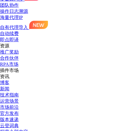
团队协作
操作日志溯源
海量代理IP
自有代理导入
自动续费
即点即译
资源
推广奖励
合作伙伴
RPA市场
插件市场
资讯
博客
新闻
技术指南
运营场景
市场前沿
官方发布
版本速递
云登词典