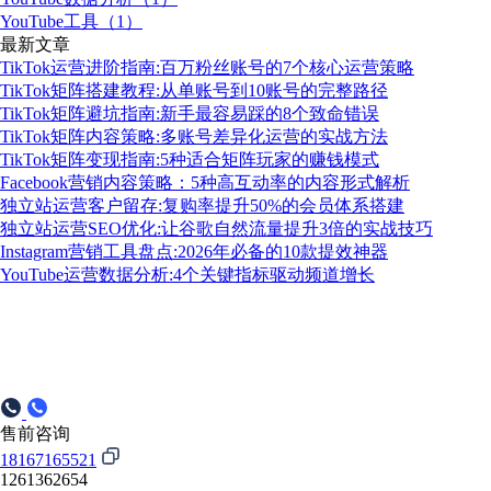
YouTube工具（1）
最新文章
TikTok运营进阶指南:百万粉丝账号的7个核心运营策略
TikTok矩阵搭建教程:从单账号到10账号的完整路径
TikTok矩阵避坑指南:新手最容易踩的8个致命错误
TikTok矩阵内容策略:多账号差异化运营的实战方法
TikTok矩阵变现指南:5种适合矩阵玩家的赚钱模式
Facebook营销内容策略：5种高互动率的内容形式解析
独立站运营客户留存:复购率提升50%的会员体系搭建
独立站运营SEO优化:让谷歌自然流量提升3倍的实战技巧
Instagram营销工具盘点:2026年必备的10款提效神器
YouTube运营数据分析:4个关键指标驱动频道增长
售前咨询
18167165521
1261362654