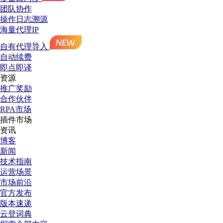
团队协作
操作日志溯源
海量代理IP
自有代理导入
自动续费
即点即译
资源
推广奖励
合作伙伴
RPA市场
插件市场
资讯
博客
新闻
技术指南
运营场景
市场前沿
官方发布
版本速递
云登词典