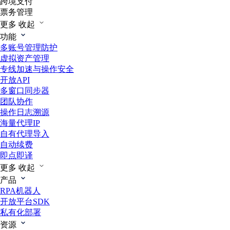
跨境支付
票务管理
更多
收起
功能
多账号管理防护
虚拟资产管理
专线加速与操作安全
开放API
多窗口同步器
团队协作
操作日志溯源
海量代理IP
自有代理导入
自动续费
即点即译
更多
收起
产品
RPA机器人
开放平台SDK
私有化部署
资源