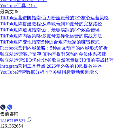
YouTube工具（1）
最新文章
TikTok运营进阶指南:百万粉丝账号的7个核心运营策略
TikTok矩阵搭建教程:从单账号到10账号的完整路径
TikTok矩阵避坑指南:新手最容易踩的8个致命错误
TikTok矩阵内容策略:多账号差异化运营的实战方法
TikTok矩阵变现指南:5种适合矩阵玩家的赚钱模式
Facebook营销内容策略：5种高互动率的内容形式解析
独立站运营客户留存:复购率提升50%的会员体系搭建
独立站运营SEO优化:让谷歌自然流量提升3倍的实战技巧
Instagram营销工具盘点:2026年必备的10款提效神器
YouTube运营数据分析:4个关键指标驱动频道增长
售前咨询
18167165521
1261362654