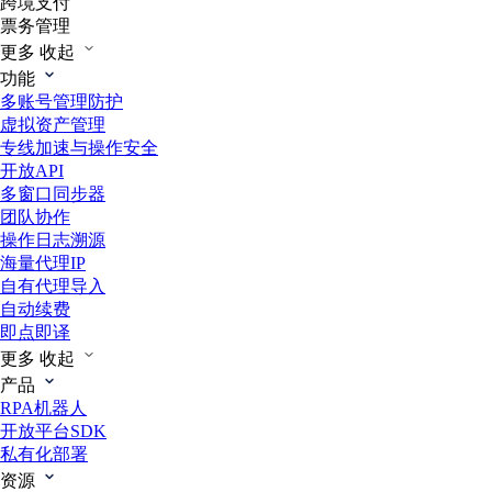
跨境支付
票务管理
更多
收起
功能
多账号管理防护
虚拟资产管理
专线加速与操作安全
开放API
多窗口同步器
团队协作
操作日志溯源
海量代理IP
自有代理导入
自动续费
即点即译
更多
收起
产品
RPA机器人
开放平台SDK
私有化部署
资源