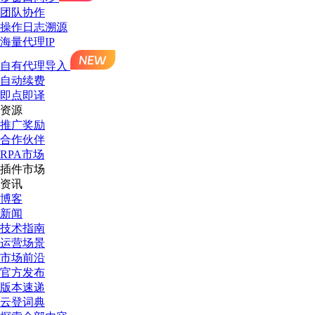
团队协作
操作日志溯源
海量代理IP
自有代理导入
自动续费
即点即译
资源
推广奖励
合作伙伴
RPA市场
插件市场
资讯
博客
新闻
技术指南
运营场景
市场前沿
官方发布
版本速递
云登词典