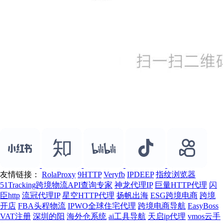
友情链接：
RolaProxy
9HTTP
Veryfb
IPDEEP
指纹浏览器
51Tracking跨境物流API查询专家
神龙代理IP
巨量HTTP代理
闪
臣http
流冠代理IP
星空HTTP代理
扬帆出海
ESG跨境电商
跨境
开店
FBA头程物流
IPWO全球住宅代理
跨境电商导航
EasyBoss
VAT注册
深圳的阳
海外仓系统
ai工具导航
天启ip代理
vmos云手