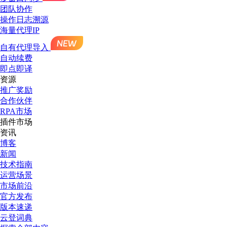
团队协作
操作日志溯源
海量代理IP
自有代理导入
自动续费
即点即译
资源
推广奖励
合作伙伴
RPA市场
插件市场
资讯
博客
新闻
技术指南
运营场景
市场前沿
官方发布
版本速递
云登词典