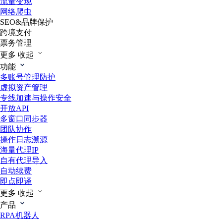
流量变现
网络爬虫
SEO&品牌保护
跨境支付
票务管理
更多
收起
功能
多账号管理防护
虚拟资产管理
专线加速与操作安全
开放API
多窗口同步器
团队协作
操作日志溯源
海量代理IP
自有代理导入
自动续费
即点即译
更多
收起
产品
RPA机器人