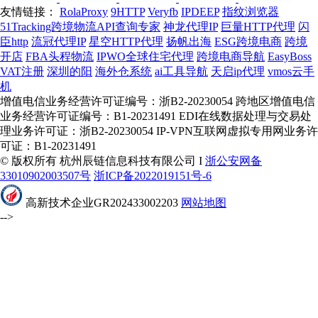
友情链接：
RolaProxy
9HTTP
Veryfb
IPDEEP
指纹浏览器
51Tracking跨境物流API查询专家
神龙代理IP
巨量HTTP代理
闪
臣http
流冠代理IP
星空HTTP代理
扬帆出海
ESG跨境电商
跨境
开店
FBA头程物流
IPWO全球住宅代理
跨境电商导航
EasyBoss
VAT注册
深圳的阳
海外仓系统
ai工具导航
天启ip代理
vmos云手
机
增值电信业务经营许可证编号：浙B2-20230054 跨地区增值电信
业务经营许可证编号：B1-20231491 EDI在线数据处理与交易处
理业务许可证：浙B2-20230054 IP-VPN互联网虚拟专用网业务许
可证：B1-20231491
© 版权所有 杭州辰链信息科技有限公司 I
浙公安网备
33010902003507号
浙ICP备2022019151号-6
高新技术企业GR202433002203
网站地图
-->