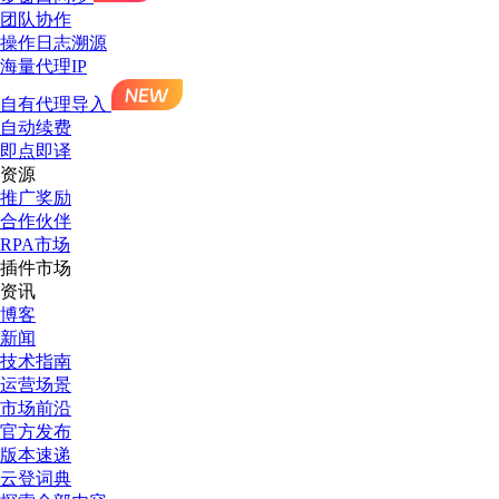
团队协作
操作日志溯源
海量代理IP
自有代理导入
自动续费
即点即译
资源
推广奖励
合作伙伴
RPA市场
插件市场
资讯
博客
新闻
技术指南
运营场景
市场前沿
官方发布
版本速递
云登词典