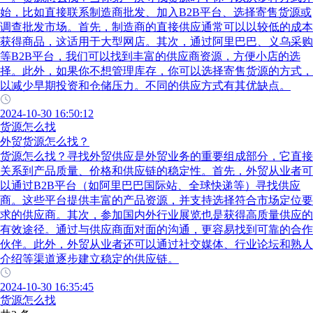
始，比如直接联系制造商批发、加入B2B平台、选择寄售货源或
调查批发市场。首先，制造商的直接供应通常可以以较低的成本
获得商品，这适用于大型网店。其次，通过阿里巴巴、义乌采购
等B2B平台，我们可以找到丰富的供应商资源，方便小店的选
择。此外，如果你不想管理库存，你可以选择寄售货源的方式，
以减少早期投资和仓储压力。不同的供应方式有其优缺点。
2024-10-30 16:50:12
货源怎么找
外贸货源怎么找？
货源怎么找？寻找外贸供应是外贸业务的重要组成部分，它直接
关系到产品质量、价格和供应链的稳定性。首先，外贸从业者可
以通过B2B平台（如阿里巴巴国际站、全球快递等）寻找供应
商。这些平台提供丰富的产品资源，并支持选择符合市场定位要
求的供应商。其次，参加国内外行业展览也是获得高质量供应的
有效途径。通过与供应商面对面的沟通，更容易找到可靠的合作
伙伴。此外，外贸从业者还可以通过社交媒体、行业论坛和熟人
介绍等渠道逐步建立稳定的供应链。
2024-10-30 16:35:45
货源怎么找