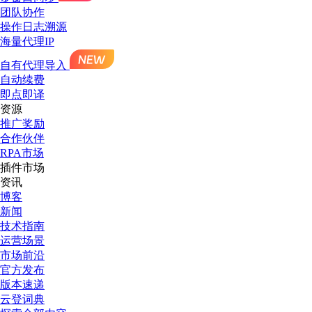
团队协作
操作日志溯源
海量代理IP
自有代理导入
自动续费
即点即译
资源
推广奖励
合作伙伴
RPA市场
插件市场
资讯
博客
新闻
技术指南
运营场景
市场前沿
官方发布
版本速递
云登词典