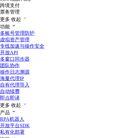
跨境支付
票务管理
更多
收起
功能
多账号管理防护
虚拟资产管理
专线加速与操作安全
开放API
多窗口同步器
团队协作
操作日志溯源
海量代理IP
自有代理导入
自动续费
即点即译
更多
收起
产品
RPA机器人
开放平台SDK
私有化部署