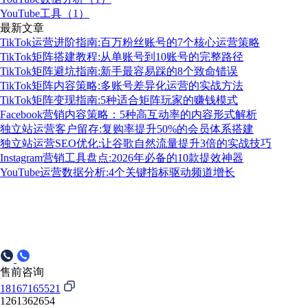
YouTube工具（1）
最新文章
TikTok运营进阶指南:百万粉丝账号的7个核心运营策略
TikTok矩阵搭建教程:从单账号到10账号的完整路径
TikTok矩阵避坑指南:新手最容易踩的8个致命错误
TikTok矩阵内容策略:多账号差异化运营的实战方法
TikTok矩阵变现指南:5种适合矩阵玩家的赚钱模式
Facebook营销内容策略：5种高互动率的内容形式解析
独立站运营客户留存:复购率提升50%的会员体系搭建
独立站运营SEO优化:让谷歌自然流量提升3倍的实战技巧
Instagram营销工具盘点:2026年必备的10款提效神器
YouTube运营数据分析:4个关键指标驱动频道增长
售前咨询
18167165521
1261362654