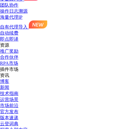
团队协作
操作日志溯源
海量代理IP
自有代理导入
自动续费
即点即译
资源
推广奖励
合作伙伴
RPA市场
插件市场
资讯
博客
新闻
技术指南
运营场景
市场前沿
官方发布
版本速递
云登词典