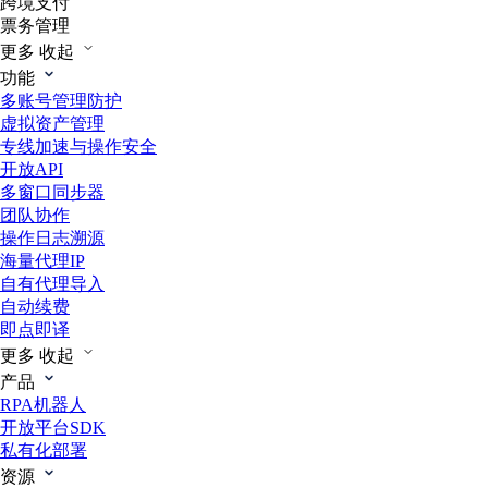
跨境支付
票务管理
更多
收起
功能
多账号管理防护
虚拟资产管理
专线加速与操作安全
开放API
多窗口同步器
团队协作
操作日志溯源
海量代理IP
自有代理导入
自动续费
即点即译
更多
收起
产品
RPA机器人
开放平台SDK
私有化部署
资源