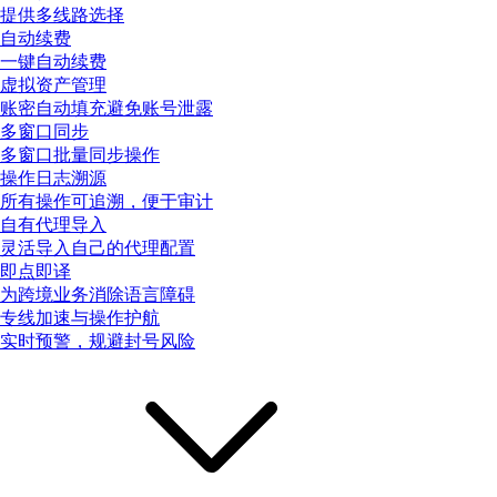
提供多线路选择
自动续费
一键自动续费
虚拟资产管理
账密自动填充避免账号泄露
多窗口同步
多窗口批量同步操作
操作日志溯源
所有操作可追溯，便于审计
自有代理导入
灵活导入自己的代理配置
即点即译
为跨境业务消除语言障碍
专线加速与操作护航
实时预警，规避封号风险