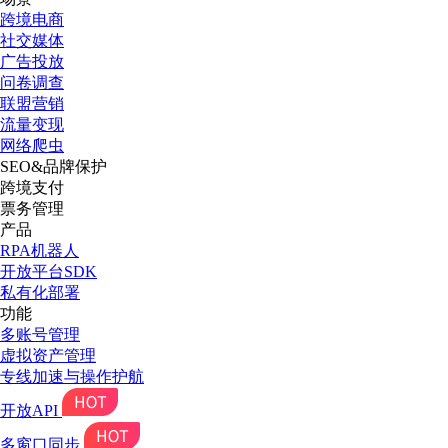
跨境电商
社交媒体
广告投放
问卷调查
联盟营销
流量变现
网络爬虫
SEO&品牌保护
跨境支付
票务管理
产品
RPA机器人
开放平台SDK
私有化部署
功能
多账号管理
虚拟资产管理
专线加速与操作护航
开放API
多窗口同步