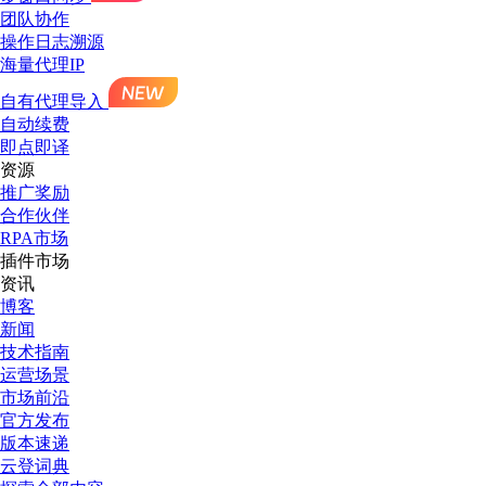
团队协作
操作日志溯源
海量代理IP
自有代理导入
自动续费
即点即译
资源
推广奖励
合作伙伴
RPA市场
插件市场
资讯
博客
新闻
技术指南
运营场景
市场前沿
官方发布
版本速递
云登词典