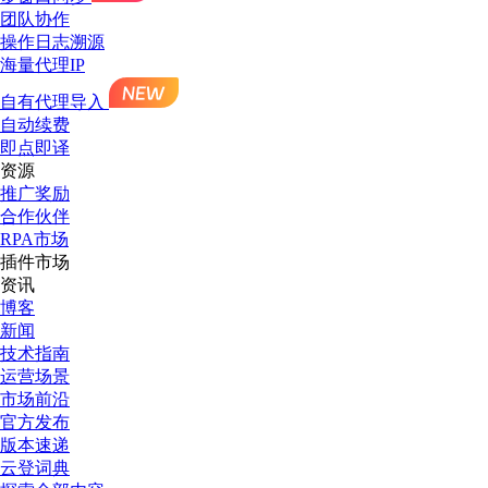
团队协作
操作日志溯源
海量代理IP
自有代理导入
自动续费
即点即译
资源
推广奖励
合作伙伴
RPA市场
插件市场
资讯
博客
新闻
技术指南
运营场景
市场前沿
官方发布
版本速递
云登词典