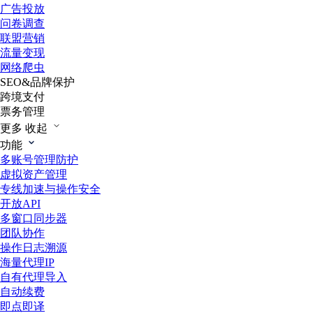
广告投放
问卷调查
联盟营销
流量变现
网络爬虫
SEO&品牌保护
跨境支付
票务管理
更多
收起
功能
多账号管理防护
虚拟资产管理
专线加速与操作安全
开放API
多窗口同步器
团队协作
操作日志溯源
海量代理IP
自有代理导入
自动续费
即点即译