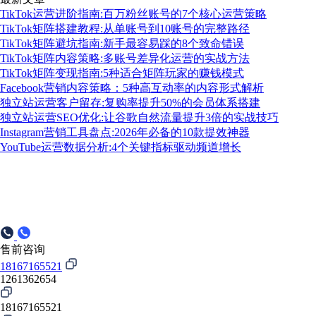
TikTok运营进阶指南:百万粉丝账号的7个核心运营策略
TikTok矩阵搭建教程:从单账号到10账号的完整路径
TikTok矩阵避坑指南:新手最容易踩的8个致命错误
TikTok矩阵内容策略:多账号差异化运营的实战方法
TikTok矩阵变现指南:5种适合矩阵玩家的赚钱模式
Facebook营销内容策略：5种高互动率的内容形式解析
独立站运营客户留存:复购率提升50%的会员体系搭建
独立站运营SEO优化:让谷歌自然流量提升3倍的实战技巧
Instagram营销工具盘点:2026年必备的10款提效神器
YouTube运营数据分析:4个关键指标驱动频道增长
售前咨询
18167165521
1261362654
18167165521