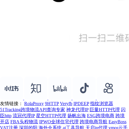
友情链接：
RolaProxy
9HTTP
Veryfb
IPDEEP
指纹浏览器
51Tracking跨境物流API查询专家
神龙代理IP
巨量HTTP代理
闪
臣http
流冠代理IP
星空HTTP代理
扬帆出海
ESG跨境电商
跨境
开店
FBA头程物流
IPWO全球住宅代理
跨境电商导航
EasyBoss
VAT注册
深圳的阳
海外仓系统
ai工具导航
天启ip代理
vmos云手