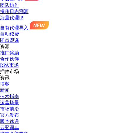
团队协作
操作日志溯源
海量代理IP
自有代理导入
自动续费
即点即译
资源
推广奖励
合作伙伴
RPA市场
插件市场
资讯
博客
新闻
技术指南
运营场景
市场前沿
官方发布
版本速递
云登词典