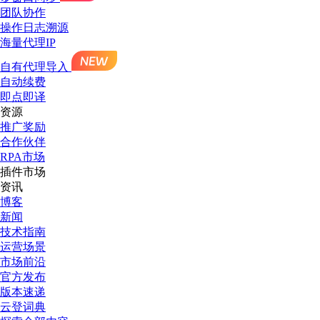
团队协作
操作日志溯源
海量代理IP
自有代理导入
自动续费
即点即译
资源
推广奖励
合作伙伴
RPA市场
插件市场
资讯
博客
新闻
技术指南
运营场景
市场前沿
官方发布
版本速递
云登词典