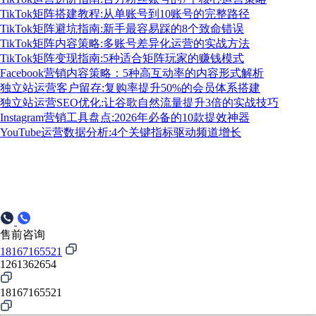
TikTok矩阵搭建教程:从单账号到10账号的完整路径
TikTok矩阵避坑指南:新手最容易踩的8个致命错误
TikTok矩阵内容策略:多账号差异化运营的实战方法
TikTok矩阵变现指南:5种适合矩阵玩家的赚钱模式
Facebook营销内容策略：5种高互动率的内容形式解析
独立站运营客户留存:复购率提升50%的会员体系搭建
独立站运营SEO优化:让谷歌自然流量提升3倍的实战技巧
Instagram营销工具盘点:2026年必备的10款提效神器
YouTube运营数据分析:4个关键指标驱动频道增长
售前咨询
18167165521
1261362654
18167165521