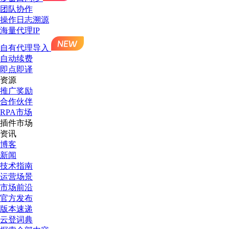
团队协作
操作日志溯源
海量代理IP
自有代理导入
自动续费
即点即译
资源
推广奖励
合作伙伴
RPA市场
插件市场
资讯
博客
新闻
技术指南
运营场景
市场前沿
官方发布
版本速递
云登词典