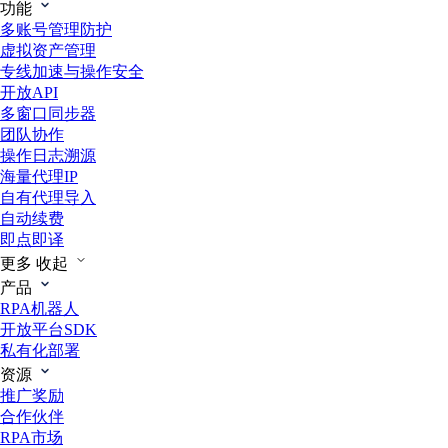
功能
多账号管理防护
虚拟资产管理
专线加速与操作安全
开放API
多窗口同步器
团队协作
操作日志溯源
海量代理IP
自有代理导入
自动续费
即点即译
更多
收起
产品
RPA机器人
开放平台SDK
私有化部署
资源
推广奖励
合作伙伴
RPA市场