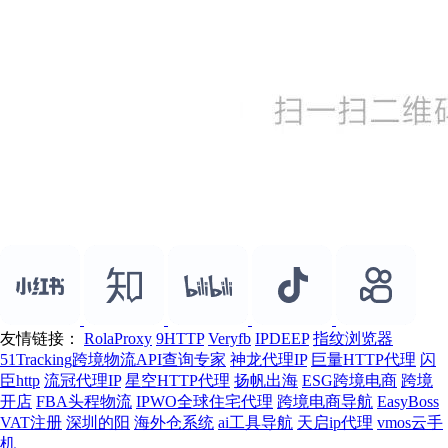
友情链接：
RolaProxy
9HTTP
Veryfb
IPDEEP
指纹浏览器
51Tracking跨境物流API查询专家
神龙代理IP
巨量HTTP代理
闪
臣http
流冠代理IP
星空HTTP代理
扬帆出海
ESG跨境电商
跨境
开店
FBA头程物流
IPWO全球住宅代理
跨境电商导航
EasyBoss
VAT注册
深圳的阳
海外仓系统
ai工具导航
天启ip代理
vmos云手
机