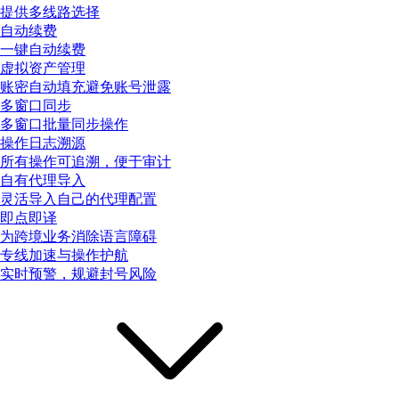
提供多线路选择
自动续费
一键自动续费
虚拟资产管理
账密自动填充避免账号泄露
多窗口同步
多窗口批量同步操作
操作日志溯源
所有操作可追溯，便于审计
自有代理导入
灵活导入自己的代理配置
即点即译
为跨境业务消除语言障碍
专线加速与操作护航
实时预警，规避封号风险