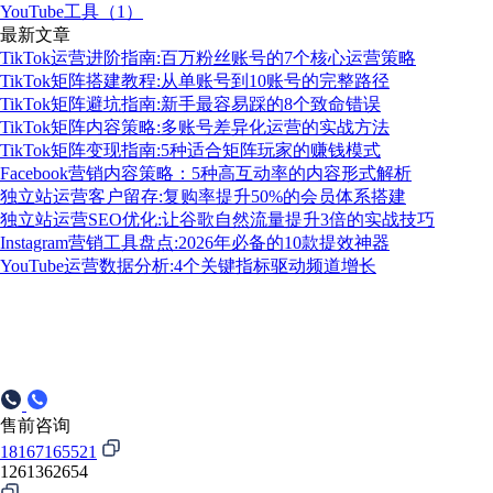
YouTube工具（1）
最新文章
TikTok运营进阶指南:百万粉丝账号的7个核心运营策略
TikTok矩阵搭建教程:从单账号到10账号的完整路径
TikTok矩阵避坑指南:新手最容易踩的8个致命错误
TikTok矩阵内容策略:多账号差异化运营的实战方法
TikTok矩阵变现指南:5种适合矩阵玩家的赚钱模式
Facebook营销内容策略：5种高互动率的内容形式解析
独立站运营客户留存:复购率提升50%的会员体系搭建
独立站运营SEO优化:让谷歌自然流量提升3倍的实战技巧
Instagram营销工具盘点:2026年必备的10款提效神器
YouTube运营数据分析:4个关键指标驱动频道增长
售前咨询
18167165521
1261362654