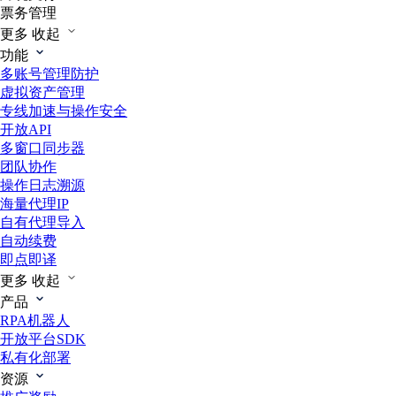
票务管理
更多
收起
功能
多账号管理防护
虚拟资产管理
专线加速与操作安全
开放API
多窗口同步器
团队协作
操作日志溯源
海量代理IP
自有代理导入
自动续费
即点即译
更多
收起
产品
RPA机器人
开放平台SDK
私有化部署
资源