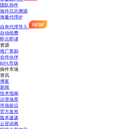
团队协作
操作日志溯源
海量代理IP
自有代理导入
自动续费
即点即译
资源
推广奖励
合作伙伴
RPA市场
插件市场
资讯
博客
新闻
技术指南
运营场景
市场前沿
官方发布
版本速递
云登词典