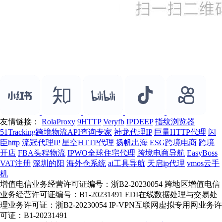
友情链接：
RolaProxy
9HTTP
Veryfb
IPDEEP
指纹浏览器
51Tracking跨境物流API查询专家
神龙代理IP
巨量HTTP代理
闪
臣http
流冠代理IP
星空HTTP代理
扬帆出海
ESG跨境电商
跨境
开店
FBA头程物流
IPWO全球住宅代理
跨境电商导航
EasyBoss
VAT注册
深圳的阳
海外仓系统
ai工具导航
天启ip代理
vmos云手
机
增值电信业务经营许可证编号：浙B2-20230054 跨地区增值电信
业务经营许可证编号：B1-20231491 EDI在线数据处理与交易处
理业务许可证：浙B2-20230054 IP-VPN互联网虚拟专用网业务许
可证：B1-20231491