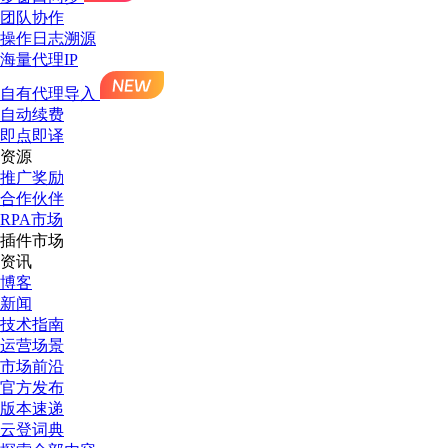
团队协作
操作日志溯源
海量代理IP
自有代理导入
自动续费
即点即译
资源
推广奖励
合作伙伴
RPA市场
插件市场
资讯
博客
新闻
技术指南
运营场景
市场前沿
官方发布
版本速递
云登词典