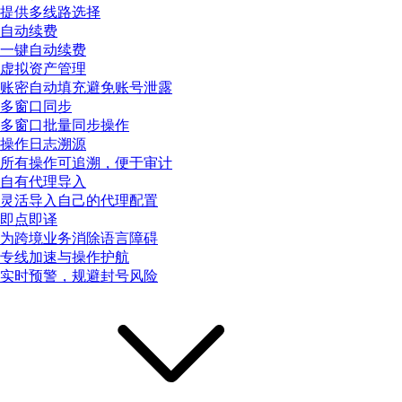
提供多线路选择
自动续费
一键自动续费
虚拟资产管理
账密自动填充避免账号泄露
多窗口同步
多窗口批量同步操作
操作日志溯源
所有操作可追溯，便于审计
自有代理导入
灵活导入自己的代理配置
即点即译
为跨境业务消除语言障碍
专线加速与操作护航
实时预警，规避封号风险