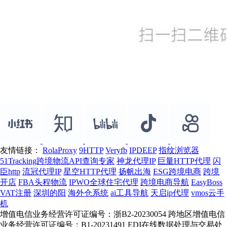
友情链接：
RolaProxy
9HTTP
Veryfb
IPDEEP
指纹浏览器
51Tracking跨境物流API查询专家
神龙代理IP
巨量HTTP代理
闪
臣http
流冠代理IP
星空HTTP代理
扬帆出海
ESG跨境电商
跨境
开店
FBA头程物流
IPWO全球住宅代理
跨境电商导航
EasyBoss
VAT注册
深圳的阳
海外仓系统
ai工具导航
天启ip代理
vmos云手
机
增值电信业务经营许可证编号：浙B2-20230054 跨地区增值电信
业务经营许可证编号：B1-20231491 EDI在线数据处理与交易处