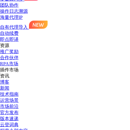
团队协作
操作日志溯源
海量代理IP
自有代理导入
自动续费
即点即译
资源
推广奖励
合作伙伴
RPA市场
插件市场
资讯
博客
新闻
技术指南
运营场景
市场前沿
官方发布
版本速递
云登词典