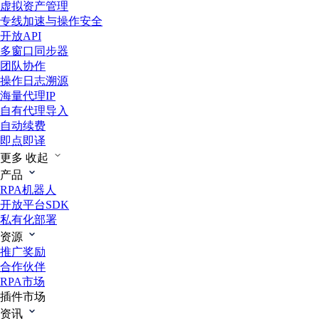
虚拟资产管理
专线加速与操作安全
开放API
多窗口同步器
团队协作
操作日志溯源
海量代理IP
自有代理导入
自动续费
即点即译
更多
收起
产品
RPA机器人
开放平台SDK
私有化部署
资源
推广奖励
合作伙伴
RPA市场
插件市场
资讯