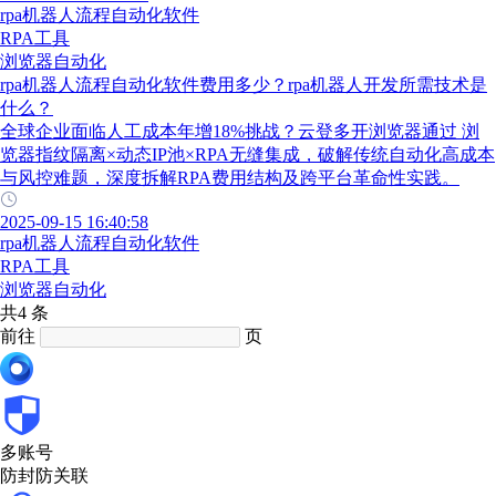
rpa机器人流程自动化软件
RPA工具
浏览器自动化
rpa机器人流程自动化软件费用多少？rpa机器人开发所需技术是
什么？
全球企业面临人工成本年增18%挑战？云登多开浏览器通过 浏
览器指纹隔离×动态IP池×RPA无缝集成，破解传统自动化高成本
与风控难题，深度拆解RPA费用结构及跨平台革命性实践。
2025-09-15 16:40:58
rpa机器人流程自动化软件
RPA工具
浏览器自动化
共4 条
前往
页
多账号
防封防关联