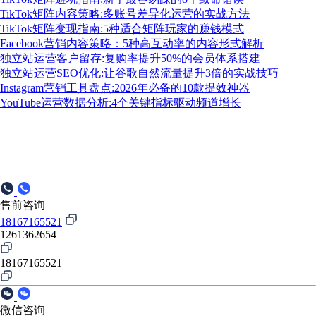
TikTok矩阵内容策略:多账号差异化运营的实战方法
TikTok矩阵变现指南:5种适合矩阵玩家的赚钱模式
Facebook营销内容策略：5种高互动率的内容形式解析
独立站运营客户留存:复购率提升50%的会员体系搭建
独立站运营SEO优化:让谷歌自然流量提升3倍的实战技巧
Instagram营销工具盘点:2026年必备的10款提效神器
YouTube运营数据分析:4个关键指标驱动频道增长
售前咨询
18167165521
1261362654
18167165521
微信咨询