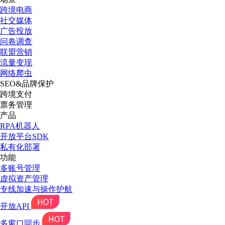
跨境电商
社交媒体
广告投放
问卷调查
联盟营销
流量变现
网络爬虫
SEO&品牌保护
跨境支付
票务管理
产品
RPA机器人
开放平台SDK
私有化部署
功能
多账号管理
虚拟资产管理
专线加速与操作护航
开放API
多窗口同步