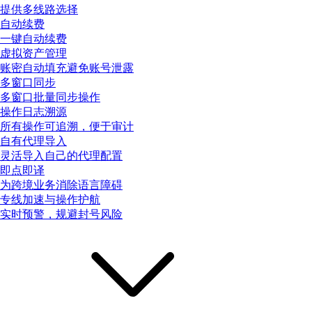
提供多线路选择
自动续费
一键自动续费
虚拟资产管理
账密自动填充避免账号泄露
多窗口同步
多窗口批量同步操作
操作日志溯源
所有操作可追溯，便于审计
自有代理导入
灵活导入自己的代理配置
即点即译
为跨境业务消除语言障碍
专线加速与操作护航
实时预警，规避封号风险