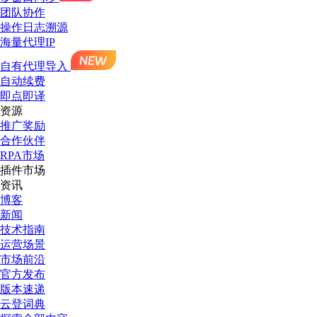
团队协作
操作日志溯源
海量代理IP
自有代理导入
自动续费
即点即译
资源
推广奖励
合作伙伴
RPA市场
插件市场
资讯
博客
新闻
技术指南
运营场景
市场前沿
官方发布
版本速递
云登词典