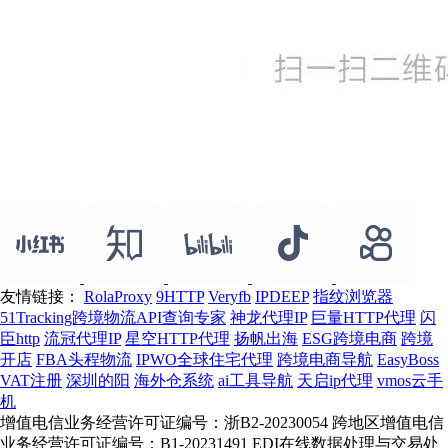
友情链接：
RolaProxy
9HTTP
Veryfb
IPDEEP
指纹浏览器
51Tracking跨境物流API查询专家
神龙代理IP
巨量HTTP代理
闪
臣http
流冠代理IP
星空HTTP代理
扬帆出海
ESG跨境电商
跨境
开店
FBA头程物流
IPWO全球住宅代理
跨境电商导航
EasyBoss
VAT注册
深圳的阳
海外仓系统
ai工具导航
天启ip代理
vmos云手
机
增值电信业务经营许可证编号：浙B2-20230054 跨地区增值电信
业务经营许可证编号：B1-20231491 EDI在线数据处理与交易处