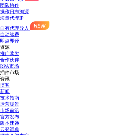
团队协作
操作日志溯源
海量代理IP
自有代理导入
自动续费
即点即译
资源
推广奖励
合作伙伴
RPA市场
插件市场
资讯
博客
新闻
技术指南
运营场景
市场前沿
官方发布
版本速递
云登词典