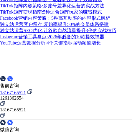
TikTok矩阵内容策略:多账号差异化运营的实战方法
TikTok矩阵变现指南:5种适合矩阵玩家的赚钱模式
Facebook营销内容策略：5种高互动率的内容形式解析
独立站运营客户留存:复购率提升50%的会员体系搭建
独立站运营SEO优化:让谷歌自然流量提升3倍的实战技巧
Instagram营销工具盘点:2026年必备的10款提效神器
YouTube运营数据分析:4个关键指标驱动频道增长
售前咨询
18167165521
1261362654
18167165521
微信咨询