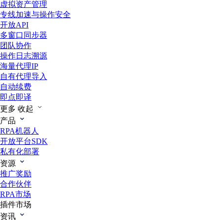
虚拟资产管理
专线加速与操作安全
开放API
多窗口同步器
团队协作
操作日志溯源
海量代理IP
自有代理导入
自动续费
即点即译
更多
收起
产品
RPA机器人
开放平台SDK
私有化部署
资源
推广奖励
合作伙伴
RPA市场
插件市场
资讯