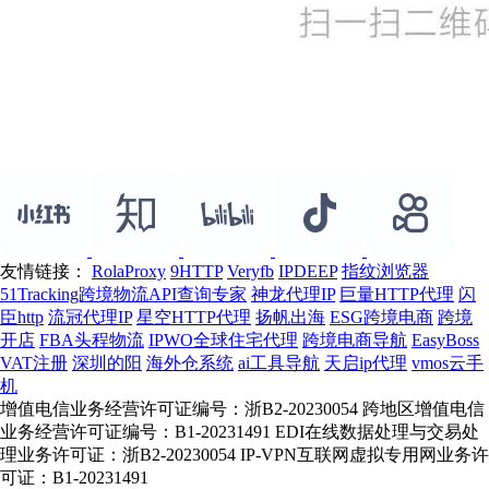
友情链接：
RolaProxy
9HTTP
Veryfb
IPDEEP
指纹浏览器
51Tracking跨境物流API查询专家
神龙代理IP
巨量HTTP代理
闪
臣http
流冠代理IP
星空HTTP代理
扬帆出海
ESG跨境电商
跨境
开店
FBA头程物流
IPWO全球住宅代理
跨境电商导航
EasyBoss
VAT注册
深圳的阳
海外仓系统
ai工具导航
天启ip代理
vmos云手
机
增值电信业务经营许可证编号：浙B2-20230054 跨地区增值电信
业务经营许可证编号：B1-20231491 EDI在线数据处理与交易处
理业务许可证：浙B2-20230054 IP-VPN互联网虚拟专用网业务许
可证：B1-20231491