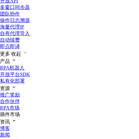
开放API
多窗口同步器
团队协作
操作日志溯源
海量代理IP
自有代理导入
自动续费
即点即译
更多
收起
产品
RPA机器人
开放平台SDK
私有化部署
资源
推广奖励
合作伙伴
RPA市场
插件市场
资讯
博客
新闻