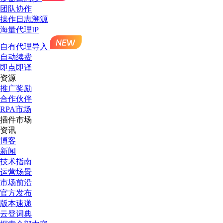
团队协作
操作日志溯源
海量代理IP
自有代理导入
自动续费
即点即译
资源
推广奖励
合作伙伴
RPA市场
插件市场
资讯
博客
新闻
技术指南
运营场景
市场前沿
官方发布
版本速递
云登词典