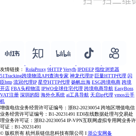
友情链接：
RolaProxy
9HTTP
Veryfb
IPDEEP
指纹浏览器
51Tracking跨境物流API查询专家
神龙代理IP
巨量HTTP代理
闪
臣http
流冠代理IP
星空HTTP代理
扬帆出海
ESG跨境电商
跨境
开店
FBA头程物流
IPWO全球住宅代理
跨境电商导航
EasyBoss
VAT注册
深圳的阳
海外仓系统
ai工具导航
天启ip代理
vmos云手
机
增值电信业务经营许可证编号：浙B2-20230054 跨地区增值电信
业务经营许可证编号：B1-20231491 EDI在线数据处理与交易处
理业务许可证：浙B2-20230054 IP-VPN互联网虚拟专用网业务许
可证：B1-20231491
© 版权所有 杭州辰链信息科技有限公司 I
浙公安网备