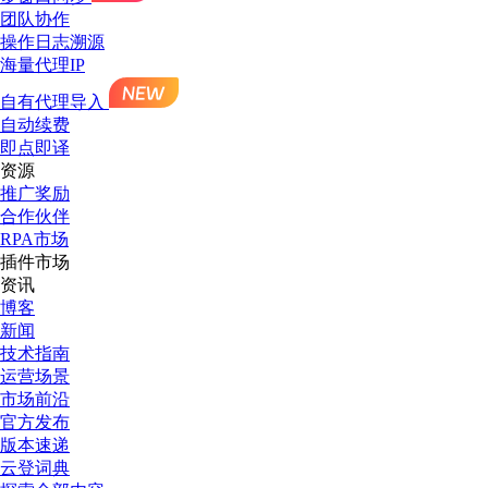
团队协作
操作日志溯源
海量代理IP
自有代理导入
自动续费
即点即译
资源
推广奖励
合作伙伴
RPA市场
插件市场
资讯
博客
新闻
技术指南
运营场景
市场前沿
官方发布
版本速递
云登词典