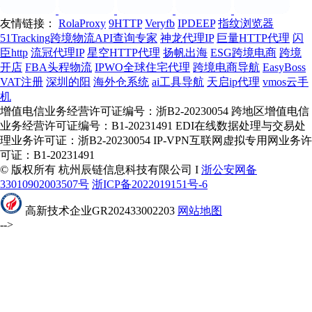
友情链接：
RolaProxy
9HTTP
Veryfb
IPDEEP
指纹浏览器
51Tracking跨境物流API查询专家
神龙代理IP
巨量HTTP代理
闪
臣http
流冠代理IP
星空HTTP代理
扬帆出海
ESG跨境电商
跨境
开店
FBA头程物流
IPWO全球住宅代理
跨境电商导航
EasyBoss
VAT注册
深圳的阳
海外仓系统
ai工具导航
天启ip代理
vmos云手
机
增值电信业务经营许可证编号：浙B2-20230054 跨地区增值电信
业务经营许可证编号：B1-20231491 EDI在线数据处理与交易处
理业务许可证：浙B2-20230054 IP-VPN互联网虚拟专用网业务许
可证：B1-20231491
© 版权所有 杭州辰链信息科技有限公司 I
浙公安网备
33010902003507号
浙ICP备2022019151号-6
高新技术企业GR202433002203
网站地图
-->