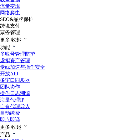
流量变现
网络爬虫
SEO&品牌保护
跨境支付
票务管理
更多
收起
功能
多账号管理防护
虚拟资产管理
专线加速与操作安全
开放API
多窗口同步器
团队协作
操作日志溯源
海量代理IP
自有代理导入
自动续费
即点即译
更多
收起
产品