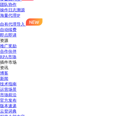
团队协作
操作日志溯源
海量代理IP
自有代理导入
自动续费
即点即译
资源
推广奖励
合作伙伴
RPA市场
插件市场
资讯
博客
新闻
技术指南
运营场景
市场前沿
官方发布
版本速递
云登词典