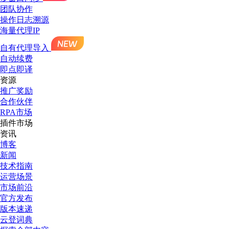
团队协作
操作日志溯源
海量代理IP
自有代理导入
自动续费
即点即译
资源
推广奖励
合作伙伴
RPA市场
插件市场
资讯
博客
新闻
技术指南
运营场景
市场前沿
官方发布
版本速递
云登词典