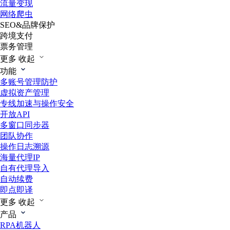
流量变现
网络爬虫
SEO&品牌保护
跨境支付
票务管理
更多
收起
功能
多账号管理防护
虚拟资产管理
专线加速与操作安全
开放API
多窗口同步器
团队协作
操作日志溯源
海量代理IP
自有代理导入
自动续费
即点即译
更多
收起
产品
RPA机器人