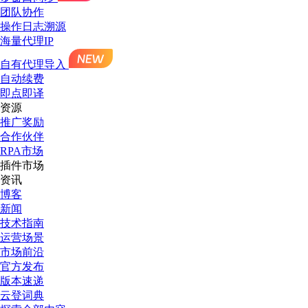
团队协作
操作日志溯源
海量代理IP
自有代理导入
自动续费
即点即译
资源
推广奖励
合作伙伴
RPA市场
插件市场
资讯
博客
新闻
技术指南
运营场景
市场前沿
官方发布
版本速递
云登词典