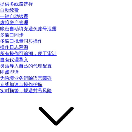
提供多线路选择
自动续费
一键自动续费
虚拟资产管理
账密自动填充避免账号泄露
多窗口同步
多窗口批量同步操作
操作日志溯源
所有操作可追溯，便于审计
自有代理导入
灵活导入自己的代理配置
即点即译
为跨境业务消除语言障碍
专线加速与操作护航
实时预警，规避封号风险