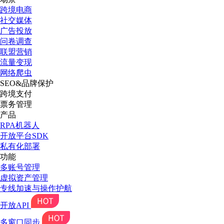
跨境电商
社交媒体
广告投放
问卷调查
联盟营销
流量变现
网络爬虫
SEO&品牌保护
跨境支付
票务管理
产品
RPA机器人
开放平台SDK
私有化部署
功能
多账号管理
虚拟资产管理
专线加速与操作护航
开放API
多窗口同步