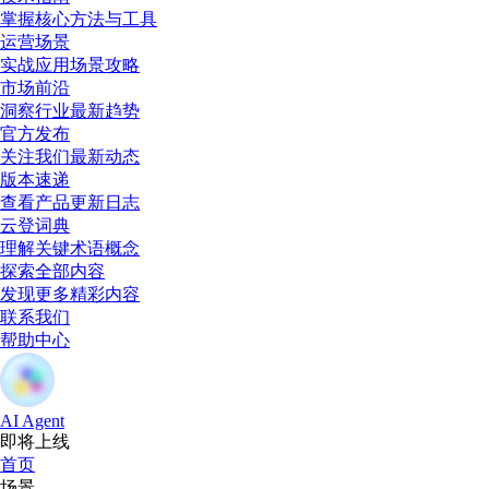
掌握核心方法与工具
运营场景
实战应用场景攻略
市场前沿
洞察行业最新趋势
官方发布
关注我们最新动态
版本速递
查看产品更新日志
云登词典
理解关键术语概念
探索全部内容
发现更多精彩内容
联系我们
帮助中心
AI Agent
即将上线
首页
场景