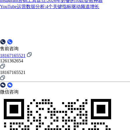
Instagram营销工具盘点:2026年必备的10款提效神器
YouTube运营数据分析:4个关键指标驱动频道增长
售前咨询
18167165521
1261362654
18167165521
微信咨询