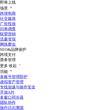
即将上线
场景
跨境电商
社交媒体
广告投放
问卷调查
联盟营销
流量变现
网络爬虫
SEO&品牌保护
跨境支付
票务管理
更多
收起
功能
多账号管理防护
虚拟资产管理
专线加速与操作安全
开放API
多窗口同步器
团队协作
操作日志溯源