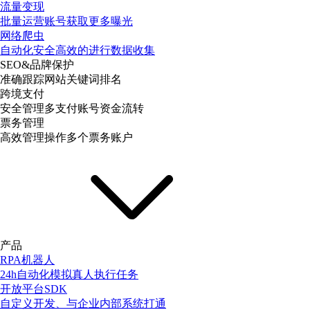
流量变现
批量运营账号获取更多曝光
网络爬虫
自动化安全高效的进行数据收集
SEO&品牌保护
准确跟踪网站关键词排名
跨境支付
安全管理多支付账号资金流转
票务管理
高效管理操作多个票务账户
产品
RPA机器人
24h自动化模拟真人执行任务
开放平台SDK
自定义开发、与企业内部系统打通