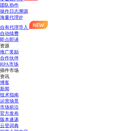
团队协作
操作日志溯源
海量代理IP
自有代理导入
自动续费
即点即译
资源
推广奖励
合作伙伴
RPA市场
插件市场
资讯
博客
新闻
技术指南
运营场景
市场前沿
官方发布
版本速递
云登词典