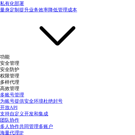
私有化部署
量身定制提升业务效率降低管理成本
功能
安全管理
安全防护
权限管理
多样代理
高效管理
多账号管理
为账号提供安全环境杜绝封号
开放API
支持自定义开发和集成
团队协作
多人协作共同管理多账户
海量代理IP