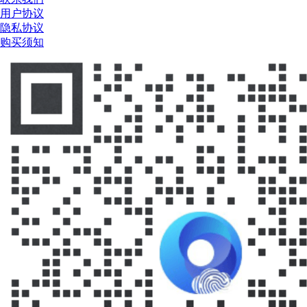
用户协议
隐私协议
购买须知