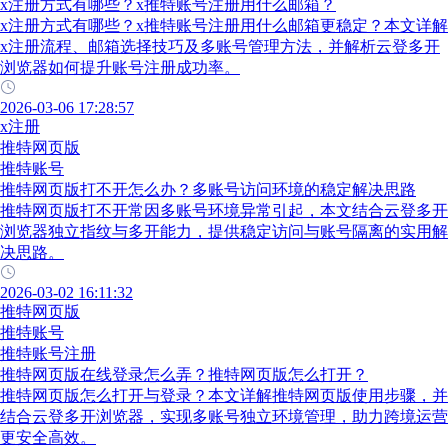
x注册方式有哪些？x推特账号注册用什么邮箱？
x注册方式有哪些？x推特账号注册用什么邮箱更稳定？本文详解
x注册流程、邮箱选择技巧及多账号管理方法，并解析云登多开
浏览器如何提升账号注册成功率。
2026-03-06 17:28:57
x注册
推特网页版
推特账号
推特网页版打不开怎么办？多账号访问环境的稳定解决思路
推特网页版打不开常因多账号环境异常引起，本文结合云登多开
浏览器独立指纹与多开能力，提供稳定访问与账号隔离的实用解
决思路。
2026-03-02 16:11:32
推特网页版
推特账号
推特账号注册
推特网页版在线登录怎么弄？推特网页版怎么打开？
推特网页版怎么打开与登录？本文详解推特网页版使用步骤，并
结合云登多开浏览器，实现多账号独立环境管理，助力跨境运营
更安全高效。