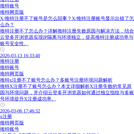
推特账号
推特网页版
X/推特注册不了账号是怎么回事？X/推特注册账号显示出错了怎
么办？
推特注册不了怎么办？详解推特注册失败原因与解决方法，结合
云登多开浏览器实现IP隔离与环境独立，提高推特注册成功率与
账号安全性。
2026-03-13 16:33:40
推特注册
推特账号
推特网页版
推特x注册不了账号怎么办？多账号注册环境问题解析
推特X注册不了账号怎么办？本文详细解析X注册失败的常见原
因与环境问题，并介绍云登多开浏览器如何通过独立指纹与多账
号环境提升X注册成功率。
2026-03-06 17:46:32
x注册
推特网页版
推特账号