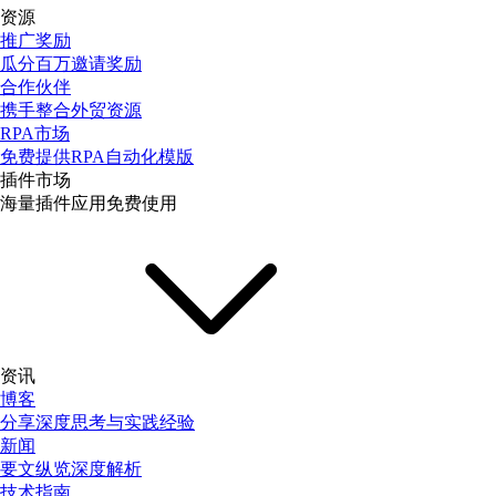
资源
推广奖励
瓜分百万邀请奖励
合作伙伴
携手整合外贸资源
RPA市场
免费提供RPA自动化模版
插件市场
海量插件应用免费使用
资讯
博客
分享深度思考与实践经验
新闻
要文纵览深度解析
技术指南