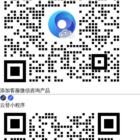
添加客服微信咨询产品
云登小程序