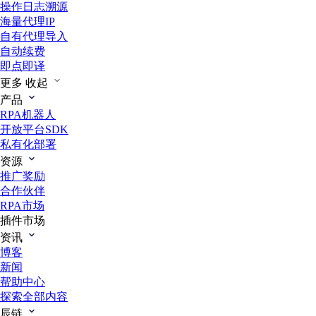
操作日志溯源
海量代理IP
自有代理导入
自动续费
即点即译
更多
收起
产品
RPA机器人
开放平台SDK
私有化部署
资源
推广奖励
合作伙伴
RPA市场
插件市场
资讯
博客
新闻
帮助中心
探索全部内容
辰链