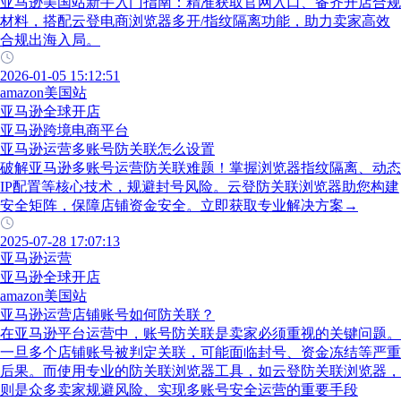
亚马逊美国站新手入门指南：精准获取官网入口、备齐开店合规
材料，搭配云登电商浏览器多开/指纹隔离功能，助力卖家高效
合规出海入局。
2026-01-05 15:12:51
amazon美国站
亚马逊全球开店
亚马逊跨境电商平台
亚马逊运营多账号防关联怎么设置
破解亚马逊多账号运营防关联难题！掌握浏览器指纹隔离、动态
IP配置等核心技术，规避封号风险。云登防关联浏览器助您构建
安全矩阵，保障店铺资金安全。立即获取专业解决方案→
2025-07-28 17:07:13
亚马逊运营
亚马逊全球开店
amazon美国站
亚马逊运营店铺账号如何防关联？
在亚马逊平台运营中，账号防关联是卖家必须重视的关键问题。
一旦多个店铺账号被判定关联，可能面临封号、资金冻结等严重
后果。而使用专业的防关联浏览器工具，如云登防关联浏览器，
则是众多卖家规避风险、实现多账号安全运营的重要手段