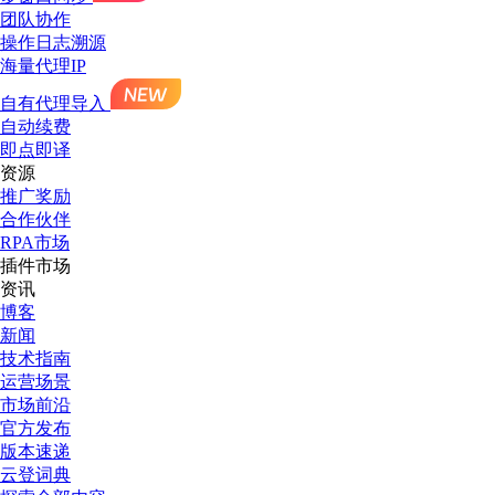
团队协作
操作日志溯源
海量代理IP
自有代理导入
自动续费
即点即译
资源
推广奖励
合作伙伴
RPA市场
插件市场
资讯
博客
新闻
技术指南
运营场景
市场前沿
官方发布
版本速递
云登词典