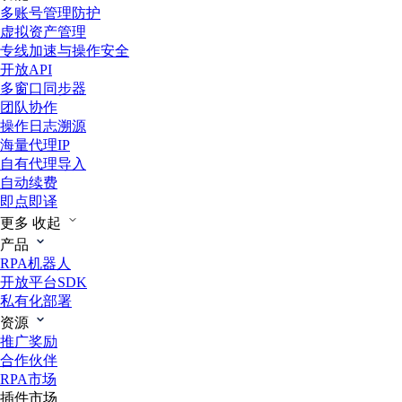
多账号管理防护
虚拟资产管理
专线加速与操作安全
开放API
多窗口同步器
团队协作
操作日志溯源
海量代理IP
自有代理导入
自动续费
即点即译
更多
收起
产品
RPA机器人
开放平台SDK
私有化部署
资源
推广奖励
合作伙伴
RPA市场
插件市场