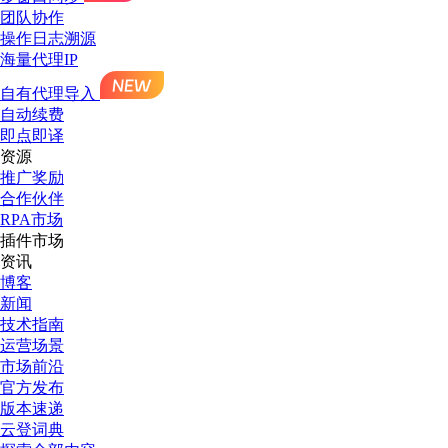
团队协作
操作日志溯源
海量代理IP
自有代理导入
自动续费
即点即译
资源
推广奖励
合作伙伴
RPA市场
插件市场
资讯
博客
新闻
技术指南
运营场景
市场前沿
官方发布
版本速递
云登词典