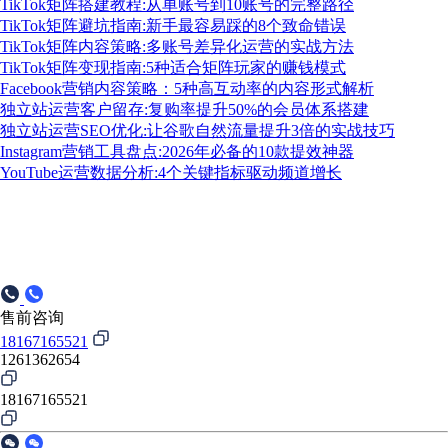
TikTok矩阵搭建教程:从单账号到10账号的完整路径
TikTok矩阵避坑指南:新手最容易踩的8个致命错误
TikTok矩阵内容策略:多账号差异化运营的实战方法
TikTok矩阵变现指南:5种适合矩阵玩家的赚钱模式
Facebook营销内容策略：5种高互动率的内容形式解析
独立站运营客户留存:复购率提升50%的会员体系搭建
独立站运营SEO优化:让谷歌自然流量提升3倍的实战技巧
Instagram营销工具盘点:2026年必备的10款提效神器
YouTube运营数据分析:4个关键指标驱动频道增长
售前咨询
18167165521
1261362654
18167165521