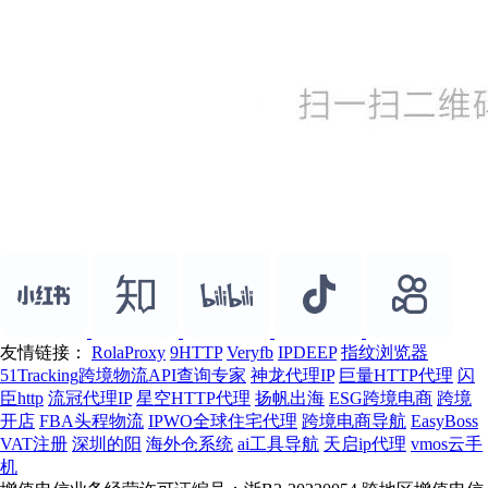
友情链接：
RolaProxy
9HTTP
Veryfb
IPDEEP
指纹浏览器
51Tracking跨境物流API查询专家
神龙代理IP
巨量HTTP代理
闪
臣http
流冠代理IP
星空HTTP代理
扬帆出海
ESG跨境电商
跨境
开店
FBA头程物流
IPWO全球住宅代理
跨境电商导航
EasyBoss
VAT注册
深圳的阳
海外仓系统
ai工具导航
天启ip代理
vmos云手
机