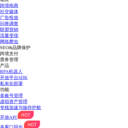
跨境电商
社交媒体
广告投放
问卷调查
联盟营销
流量变现
网络爬虫
SEO&品牌保护
跨境支付
票务管理
产品
RPA机器人
开放平台SDK
私有化部署
功能
多账号管理
虚拟资产管理
专线加速与操作护航
开放API
多窗口同步