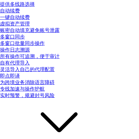
提供多线路选择
自动续费
一键自动续费
虚拟资产管理
账密自动填充避免账号泄露
多窗口同步
多窗口批量同步操作
操作日志溯源
所有操作可追溯，便于审计
自有代理导入
灵活导入自己的代理配置
即点即译
为跨境业务消除语言障碍
专线加速与操作护航
实时预警，规避封号风险