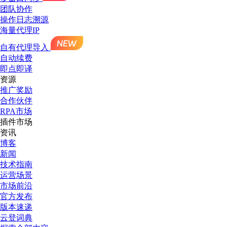
团队协作
操作日志溯源
海量代理IP
自有代理导入
自动续费
即点即译
资源
推广奖励
合作伙伴
RPA市场
插件市场
资讯
博客
新闻
技术指南
运营场景
市场前沿
官方发布
版本速递
云登词典