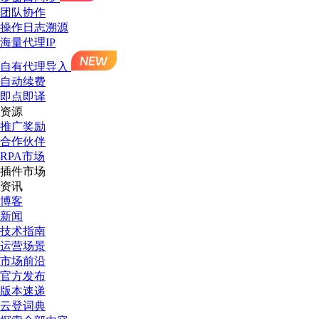
团队协作
操作日志溯源
海量代理IP
自有代理导入
自动续费
即点即译
资源
推广奖励
合作伙伴
RPA市场
插件市场
资讯
博客
新闻
技术指南
运营场景
市场前沿
官方发布
版本速递
云登词典