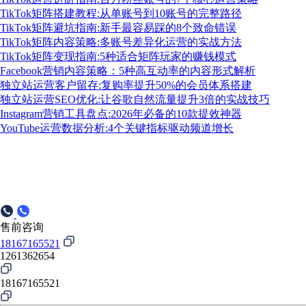
TikTok矩阵搭建教程:从单账号到10账号的完整路径
TikTok矩阵避坑指南:新手最容易踩的8个致命错误
TikTok矩阵内容策略:多账号差异化运营的实战方法
TikTok矩阵变现指南:5种适合矩阵玩家的赚钱模式
Facebook营销内容策略：5种高互动率的内容形式解析
独立站运营客户留存:复购率提升50%的会员体系搭建
独立站运营SEO优化:让谷歌自然流量提升3倍的实战技巧
Instagram营销工具盘点:2026年必备的10款提效神器
YouTube运营数据分析:4个关键指标驱动频道增长
售前咨询
18167165521
1261362654
18167165521