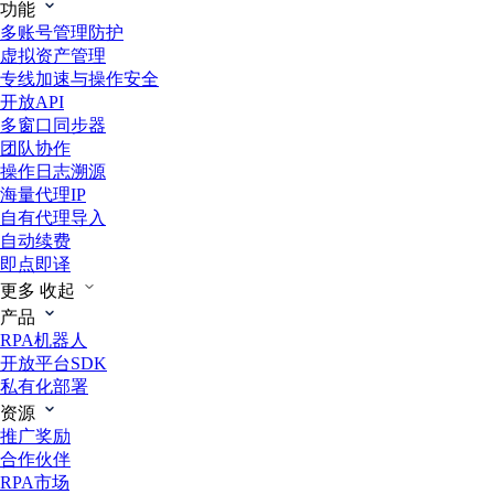
功能
多账号管理防护
虚拟资产管理
专线加速与操作安全
开放API
多窗口同步器
团队协作
操作日志溯源
海量代理IP
自有代理导入
自动续费
即点即译
更多
收起
产品
RPA机器人
开放平台SDK
私有化部署
资源
推广奖励
合作伙伴
RPA市场