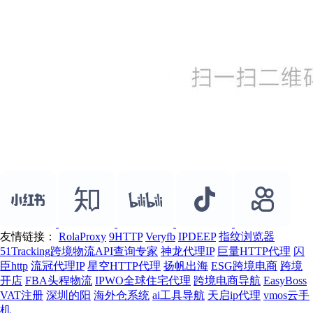
友情链接：
RolaProxy
9HTTP
Veryfb
IPDEEP
指纹浏览器
51Tracking跨境物流API查询专家
神龙代理IP
巨量HTTP代理
闪
臣http
流冠代理IP
星空HTTP代理
扬帆出海
ESG跨境电商
跨境
开店
FBA头程物流
IPWO全球住宅代理
跨境电商导航
EasyBoss
VAT注册
深圳的阳
海外仓系统
ai工具导航
天启ip代理
vmos云手
机