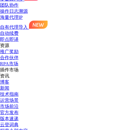
团队协作
操作日志溯源
海量代理IP
自有代理导入
自动续费
即点即译
资源
推广奖励
合作伙伴
RPA市场
插件市场
资讯
博客
新闻
技术指南
运营场景
市场前沿
官方发布
版本速递
云登词典