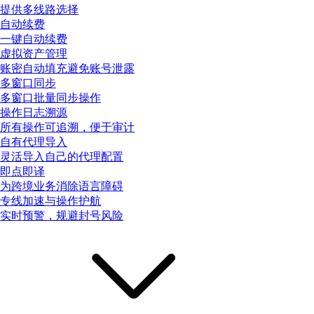
提供多线路选择
自动续费
一键自动续费
虚拟资产管理
账密自动填充避免账号泄露
多窗口同步
多窗口批量同步操作
操作日志溯源
所有操作可追溯，便于审计
自有代理导入
灵活导入自己的代理配置
即点即译
为跨境业务消除语言障碍
专线加速与操作护航
实时预警，规避封号风险