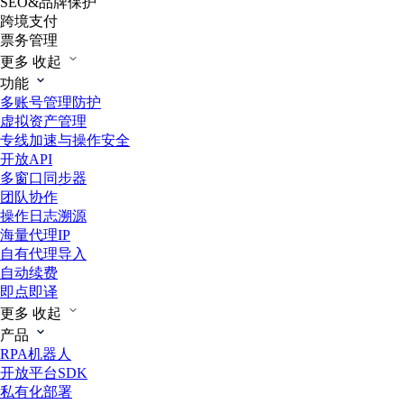
SEO&品牌保护
跨境支付
票务管理
更多
收起
功能
多账号管理防护
虚拟资产管理
专线加速与操作安全
开放API
多窗口同步器
团队协作
操作日志溯源
海量代理IP
自有代理导入
自动续费
即点即译
更多
收起
产品
RPA机器人
开放平台SDK
私有化部署