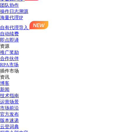
团队协作
操作日志溯源
海量代理IP
自有代理导入
自动续费
即点即译
资源
推广奖励
合作伙伴
RPA市场
插件市场
资讯
博客
新闻
技术指南
运营场景
市场前沿
官方发布
版本速递
云登词典