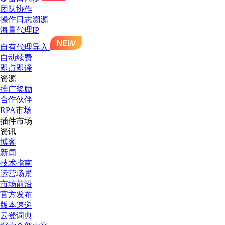
团队协作
操作日志溯源
海量代理IP
自有代理导入
自动续费
即点即译
资源
推广奖励
合作伙伴
RPA市场
插件市场
资讯
博客
新闻
技术指南
运营场景
市场前沿
官方发布
版本速递
云登词典