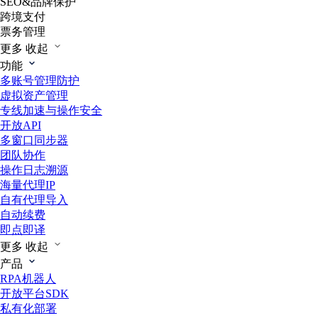
SEO&品牌保护
跨境支付
票务管理
更多
收起
功能
多账号管理防护
虚拟资产管理
专线加速与操作安全
开放API
多窗口同步器
团队协作
操作日志溯源
海量代理IP
自有代理导入
自动续费
即点即译
更多
收起
产品
RPA机器人
开放平台SDK
私有化部署