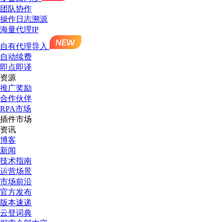
团队协作
操作日志溯源
海量代理IP
自有代理导入
自动续费
即点即译
资源
推广奖励
合作伙伴
RPA市场
插件市场
资讯
博客
新闻
技术指南
运营场景
市场前沿
官方发布
版本速递
云登词典