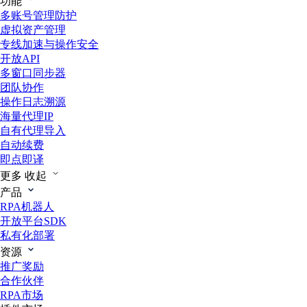
功能
多账号管理防护
虚拟资产管理
专线加速与操作安全
开放API
多窗口同步器
团队协作
操作日志溯源
海量代理IP
自有代理导入
自动续费
即点即译
更多
收起
产品
RPA机器人
开放平台SDK
私有化部署
资源
推广奖励
合作伙伴
RPA市场