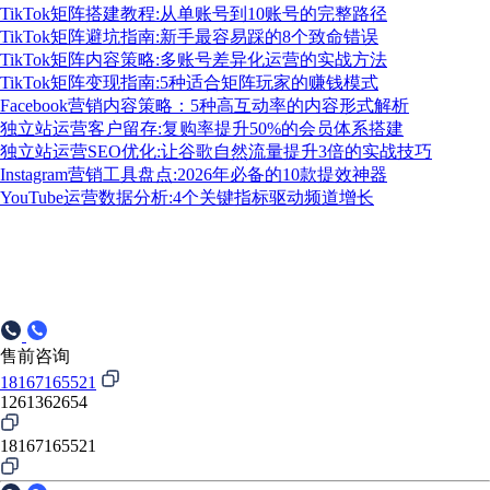
TikTok矩阵搭建教程:从单账号到10账号的完整路径
TikTok矩阵避坑指南:新手最容易踩的8个致命错误
TikTok矩阵内容策略:多账号差异化运营的实战方法
TikTok矩阵变现指南:5种适合矩阵玩家的赚钱模式
Facebook营销内容策略：5种高互动率的内容形式解析
独立站运营客户留存:复购率提升50%的会员体系搭建
独立站运营SEO优化:让谷歌自然流量提升3倍的实战技巧
Instagram营销工具盘点:2026年必备的10款提效神器
YouTube运营数据分析:4个关键指标驱动频道增长
售前咨询
18167165521
1261362654
18167165521