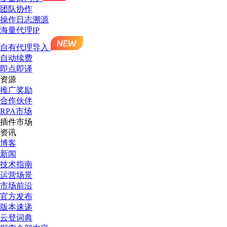
团队协作
操作日志溯源
海量代理IP
自有代理导入
自动续费
即点即译
资源
推广奖励
合作伙伴
RPA市场
插件市场
资讯
博客
新闻
技术指南
运营场景
市场前沿
官方发布
版本速递
云登词典