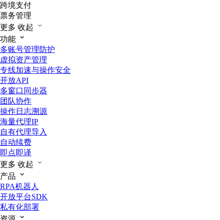
跨境支付
票务管理
更多
收起
功能
多账号管理防护
虚拟资产管理
专线加速与操作安全
开放API
多窗口同步器
团队协作
操作日志溯源
海量代理IP
自有代理导入
自动续费
即点即译
更多
收起
产品
RPA机器人
开放平台SDK
私有化部署
资源