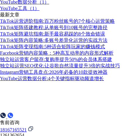
YouTube数据分析（1）
YouTube工具（1）
最新文章
TikTok运营进阶指南:百万粉丝账号的7个核心运营策略
TikTok矩阵搭建教程:从单账号到10账号的完整路径
TikTok矩阵避坑指南:新手最容易踩的8个致命错误
TikTok矩阵内容策略:多账号差异化运营的实战方法
TikTok矩阵变现指南:5种适合矩阵玩家的赚钱模式
Facebook营销内容策略：5种高互动率的内容形式解析
独立站运营客户留存:复购率提升50%的会员体系搭建
独立站运营SEO优化:让谷歌自然流量提升3倍的实战技巧
Instagram营销工具盘点:2026年必备的10款提效神器
YouTube运营数据分析:4个关键指标驱动频道增长
售前咨询
18167165521
1261362654