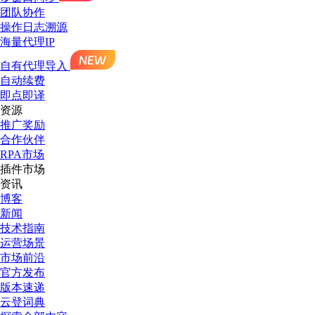
团队协作
操作日志溯源
海量代理IP
自有代理导入
自动续费
即点即译
资源
推广奖励
合作伙伴
RPA市场
插件市场
资讯
博客
新闻
技术指南
运营场景
市场前沿
官方发布
版本速递
云登词典