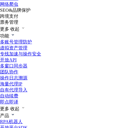
网络爬虫
SEO&品牌保护
跨境支付
票务管理
更多
收起
功能
多账号管理防护
虚拟资产管理
专线加速与操作安全
开放API
多窗口同步器
团队协作
操作日志溯源
海量代理IP
自有代理导入
自动续费
即点即译
更多
收起
产品
RPA机器人
开放平台SDK