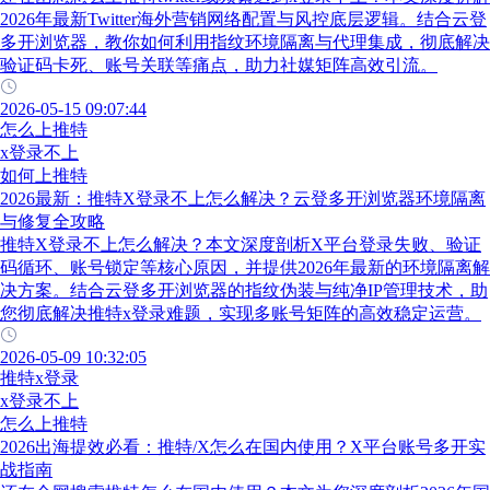
2026年最新Twitter海外营销网络配置与风控底层逻辑。结合云登
多开浏览器，教你如何利用指纹环境隔离与代理集成，彻底解决
验证码卡死、账号关联等痛点，助力社媒矩阵高效引流。
2026-05-15 09:07:44
怎么上推特
x登录不上
如何上推特
2026最新：推特X登录不上怎么解决？云登多开浏览器环境隔离
与修复全攻略
推特X登录不上怎么解决？本文深度剖析X平台登录失败、验证
码循环、账号锁定等核心原因，并提供2026年最新的环境隔离解
决方案。结合云登多开浏览器的指纹伪装与纯净IP管理技术，助
您彻底解决推特x登录难题，实现多账号矩阵的高效稳定运营。
2026-05-09 10:32:05
推特x登录
x登录不上
怎么上推特
2026出海提效必看：推特/X怎么在国内使用？X平台账号多开实
战指南