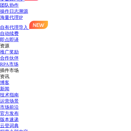
团队协作
操作日志溯源
海量代理IP
自有代理导入
自动续费
即点即译
资源
推广奖励
合作伙伴
RPA市场
插件市场
资讯
博客
新闻
技术指南
运营场景
市场前沿
官方发布
版本速递
云登词典