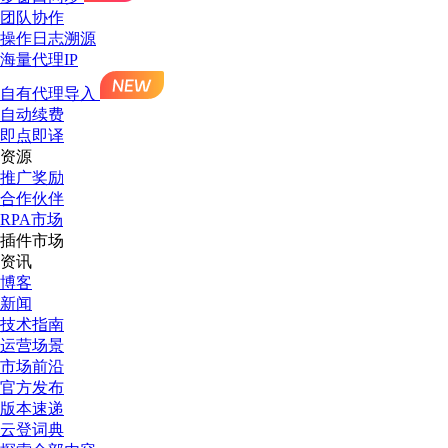
团队协作
操作日志溯源
海量代理IP
自有代理导入
自动续费
即点即译
资源
推广奖励
合作伙伴
RPA市场
插件市场
资讯
博客
新闻
技术指南
运营场景
市场前沿
官方发布
版本速递
云登词典