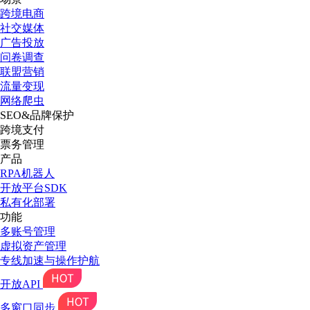
跨境电商
社交媒体
广告投放
问卷调查
联盟营销
流量变现
网络爬虫
SEO&品牌保护
跨境支付
票务管理
产品
RPA机器人
开放平台SDK
私有化部署
功能
多账号管理
虚拟资产管理
专线加速与操作护航
开放API
多窗口同步