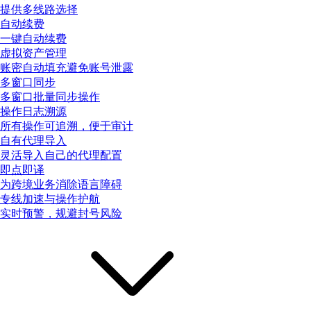
提供多线路选择
自动续费
一键自动续费
虚拟资产管理
账密自动填充避免账号泄露
多窗口同步
多窗口批量同步操作
操作日志溯源
所有操作可追溯，便于审计
自有代理导入
灵活导入自己的代理配置
即点即译
为跨境业务消除语言障碍
专线加速与操作护航
实时预警，规避封号风险